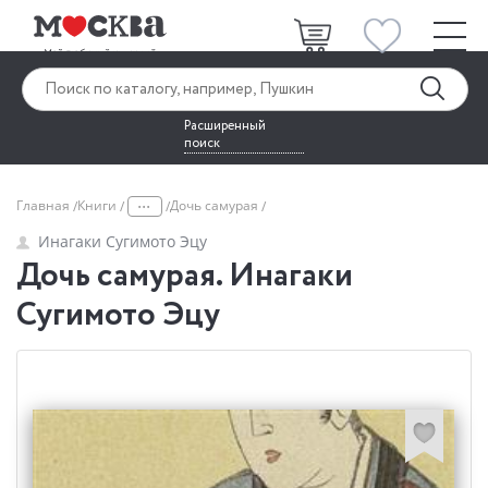
Расширенный
поиск
...
Главная
Книги
Дочь самурая
Инагаки Сугимото Эцу
Дочь самурая. Инагаки
Сугимото Эцу