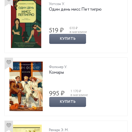
Уотсон У.
Один день мисс Петтигрю
610 ₽
519 ₽
в магазине
КУПИТЬ
Фолкнер У.
Комары
1 170 ₽
995 ₽
в магазине
КУПИТЬ
Ремарк Э. М.