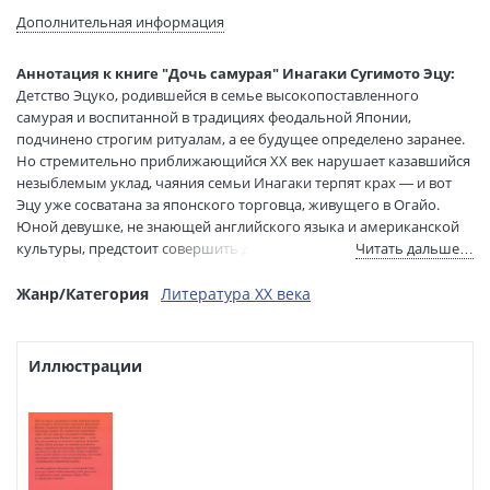
Язык текста:
русский
Дополнительная информация
Язык оригинала:
английский
Перевод:
Полещук Юлия
Аннотация к книге "Дочь самурая" Инагаки Сугимото Эцу:
Тип обложки:
Мягкая обложка
Детство Эцуко, родившейся в семье высокопоставленного
самурая и воспитанной в традициях феодальной Японии,
Формат:
84х108 1/32
подчинено строгим ритуалам, а ее будущее определено заранее.
Размеры в мм
200x130x20
Но стремительно приближающийся XX век нарушает казавшийся
(ДхШхВ):
незыблемым уклад, чаяния семьи Инагаки терпят крах — и вот
Вес:
365 гр.
Эцу уже сосватана за японского торговца, живущего в Огайо.
Страниц:
336
Юной девушке, не знающей английского языка и американской
Тираж:
5000 экз.
культуры, предстоит совершить долгий путь в другую часть света,
Читать дальше…
Код товара:
1212592
суметь сохранить себя в чужой стране и стать по-настоящему
счастливой, научившись сочетать японскую верность долгу с
Жанр/Категория
Литература XX века
Артикул:
1199852
американской открытостью новому.
ISBN:
978-5-6051789-7-2
В продаже с:
03.12.2024
Иллюстрации