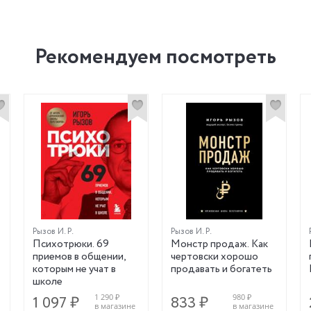
Рекомендуем посмотреть
Рызов И. Р.
Рызов И. Р.
Психотрюки. 69
Монстр продаж. Как
приемов в общении,
чертовски хорошо
которым не учат в
продавать и богатеть
школе
1 290 ₽
980 ₽
1 097 ₽
833 ₽
в магазине
в магазине