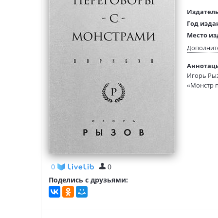
Издатель
Год изда
Место из
Возраст:
Дополнит
Язык тек
Аннотаци
Редактор
Игорь Рыз
составит
«Монстр п
Тип обло
Формат:
Этот ворк
оппонента
0
0
Поделись с друзьями: