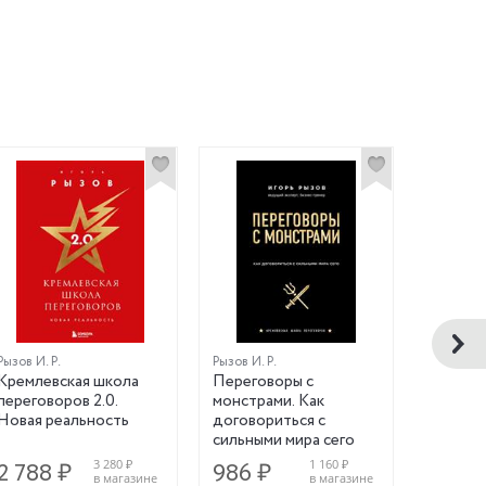
Рызов И. Р.
Рызов И. Р.
Кэнфилд 
Кремлевская школа
Переговоры с
Правила
переговоров 2.0.
монстрами. Как
Новая реальность
договориться с
сильными мира сего
3 280 ₽
1 160 ₽
2 788 ₽
986 ₽
1 709
в магазине
в магазине