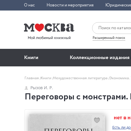
О нас
Новости и мероприятия
Юридически
Расширенный поиск
Книги
Коллекционные издания
Главная
Книги
Нехудожественная литература
Экономика.
Рызов И. Р.
Переговоры с монстрами. В
нет в 
Есть ли д