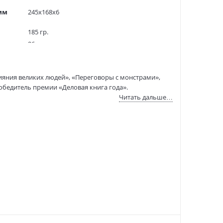
мм
245x168x6
185 гр.
96
4000 экз.
1212669
лияния великих людей», «Переговоры с монстрами»,
ITD000000001383267
обедитель премии «Деловая книга года».
978-5-04-199876-9
Читать дальше…
:
29.11.2024
говоров из слабой позиции. То есть случаев, когда у
ть желаемое.