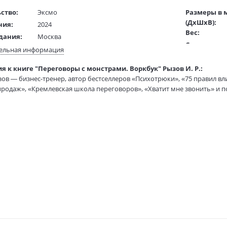
ство:
Эксмо
Размеры в 
(ДхШхВ):
ния:
2024
Вес:
дания:
Москва
Страниц:
16+
ельная информация
Тираж:
ста:
русский
я к книге "Переговоры с монстрами. Воркбук" Рызов И. Р.:
Код товара:
/
Деркач М.
ов — бизнес-тренер, автор бестселлеров «Психотрюки», «75 правил в
Артикул:
ель:
родаж», «Кремлевская школа переговоров», «Хватит мне звонить» и п
жки:
Гибкая обложка
ISBN:
70х100 1/16
В продаже с
бук — настоящая «тренировочная площадка» для отработки навыка пере
 на руках все козыри и требуется максимум мастерства, чтобы получи