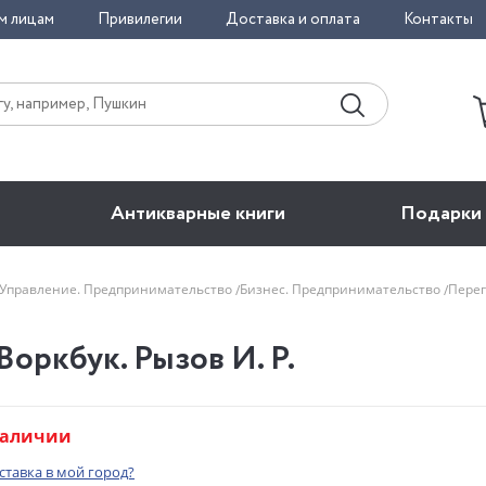
м лицам
Привилегии
Доставка и оплата
Контакты
Антикварные книги
Подарки
 Управление. Предпринимательство
Бизнес. Предпринимательство
Перег
оркбук. Рызов И. Р.
наличии
оставка в мой город?