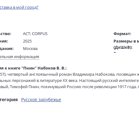
оставка в мой город?
ство:
АСТ
;
CORPUS
Формат:
ния:
2025
Размеры в 
(ДхШхВ):
дания:
Москва
Вес:
16+
ельная информация
Страниц:
ста:
русский
я к книге "Пнин" Набоков В. В.:
Тираж:
гинала:
английский
957), четвертый англоязычный роман Владимира Набокова, посвящен
Код товара:
/
Энрайт Ольга
льных персонажей в литературе XX века. Настоящий русский интеллиге
Артикул:
ель:
вый, Тимофей Пнин, покинувший Россию после революции 1917 года, 
Барабтарло Г., Набокова В.
ISBN:
ете, где становится случайной жертвой интриг и черствости коллег. Уда
жки:
Мягкая обложка
В продаже с
го создателя, уготовившего ему участь страдальца, вынужденного раз
тегория
Русское зарубежье
идел свет вскоре после скандальной "Лолиты" и, получив восторженны
 бытующему представлению о "безнравственности" и "бездушии" Набо
е издание романа сопровождается предисловием, примечаниями и за
 особенности орфографии, пунктуации и транслитерации переводчик