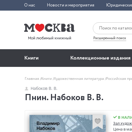
О нас
Новости и мероприятия
Юридически
Расширенный поиск
Книги
Коллекционные издания
Главная
Книги
Художественная литература
Российская пр
Набоков В. В.
Пнин. Набоков В. В.
В НАЛ
Зал худож
Цена в ма