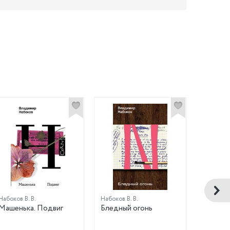
Набоков В. В.
Набоков В. В.
Набоков В
Машенька. Подвиг
Бледный огонь
Другие 