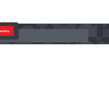
инять
ринимаем к оплате: