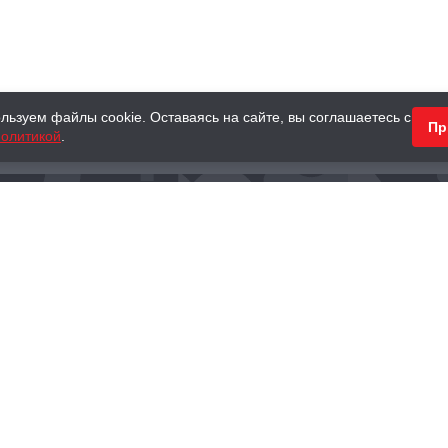
льзуем файлы cookie. Оставаясь на сайте, вы соглашаетесь с
Пр
олитикой
.
КНИГИ
АНТИКВАРНЫЕ КНИГИ
ПОДАРКИ
Наш интернет-магазин
Тел.:
+ 7 (495) 797-87-16
,
8 (800) 101-87-16
WhatsApp:
+7 (985) 730-12-15
Книжный магазин «Москва»
П
125375, г. Москва, ул. Тверская, д. 8, к. 1
и
ых
Тел.:
+7 (495) 797-87-17
Ежедневно с 10:00 до 22:00
info@moscowbooks.ru