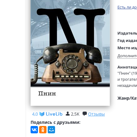
Есть ли д
Издатель
Год изда
Место из
Возраст:
Дополнит
Язык тек
Аннотаци
Язык ори
"Пнин" (1
Редактор
и трогате
составит
незадачли
Перевод:
университ
Тип обло
хитроумно
Жанр/Ка
"Пнин" ув
антитезой
4,0
2,5K
Отзывы
Настояще
Поделись с друзьями:
Сохранены