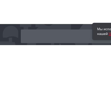
Мы испо
нашей
П
О нас
Наши проекты
Новости и мероприятия
Привилегии
Доставка и оплата
Контакты
Политика обработк
Отзывы
персональных данн
© 2002–2026 «Торговый Дом Книги «МОСКВА»