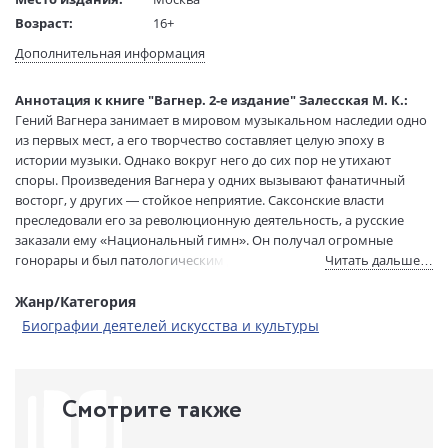
Возраст:
16+
Язык текста:
русский
Дополнительная информация
Редактор/
Ражева В. И.
составитель:
Аннотация к книге "Вагнер. 2-е издание" Залесская М. К.:
Тип обложки:
Твердый переплет
Гений Вагнера занимает в мировом музыкальном наследии одно
Формат:
84х108 1/32
из первых мест, а его творчество составляет целую эпоху в
Размеры в мм
208x140x22
истории музыки. Однако вокруг него до сих пор не утихают
(ДхШхВ):
споры. Произведения Вагнера у одних вызывают фанатичный
Вес:
465 гр.
восторг, у других — стойкое неприятие. Саксонские власти
преследовали его за революционную деятельность, а русские
Страниц:
397
заказали ему «Национальный гимн». Он получал огромные
Тираж:
2000 экз.
гонорары и был патологическим должником из-за своей
Читать дальше…
Код товара:
1214466
неуемной любви к роскоши. Композитор дружил с русским
Артикул:
9785235052154
революционером М. Бакуниным, баварским королем Людвигом
Жанр/Категория
ISBN:
978-5-235-05215-4
II, философами А. Шопенгауэром и Ф. Ницше, породнился с Ф.
Биографии деятелей искусства и культуры
Листом. Для многих современников Вагнер являлся
В продаже с:
16.12.2024
олицетворением «разнузданности нравов», разрушителем
семейных очагов, но сам он искренне любил и находил счастье в
семейной жизни в окружении детей и собак. Вагнера называют
Смотрите также
предтечей нацистской идеологии Третьего рейха и любимым
композитором Гитлера. Он же настаивал на том, что искусство