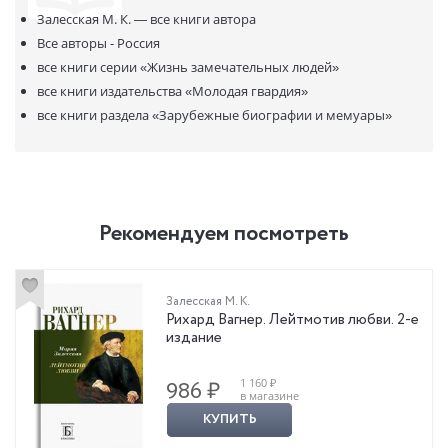
должно нравственно воздействовать на публику; стержнем его
Залесская М. К. —
все книги автора
сюжетов были гуманистические идеи, которые встречались лишь
Все авторы - Россия
в древних мифах. После его смерти сама его судьба превратилась
все книги серии
«Жизнь замечательных людей»
в миф…
все книги издательства
«Молодая гвардия»
все книги раздела
«Зарубежные биографии и мемуары»
Рекомендуем посмотреть
Залесская М. К.
Рихард Вагнер. Лейтмотив любви. 2-е
издание
1 160 ₽
986 ₽
в магазине
КУПИТЬ