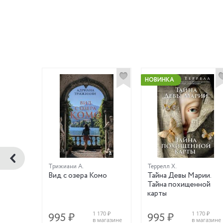
НОВИНКА
Трижиани А.
Террелл Х.
яни
Вид с озера Комо
Тайна Девы Марии.
Тайна похищенной
карты
360 ₽
1 170 ₽
1 170 ₽
995 ₽
995 ₽
магазине
в магазине
в магазине