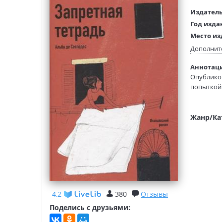
Издатель
Год изда
Место из
Возраст:
Дополнит
Язык тек
Аннотаци
Язык ори
Опубликов
Редактор
попыткой
составит
Перевод:
Что такое
Тип обло
Валерия —
Жанр/Ка
идет по н
необъясни
наполняе
себе прив
4,2
380
Отзывы
Поделись с друзьями: