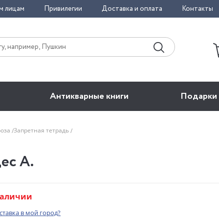
м лицам
Привилегии
Доставка и оплата
Контакты
Антикварные книги
Подарки
роза
Запретная тетрадь
ес А.
наличии
оставка в мой город?