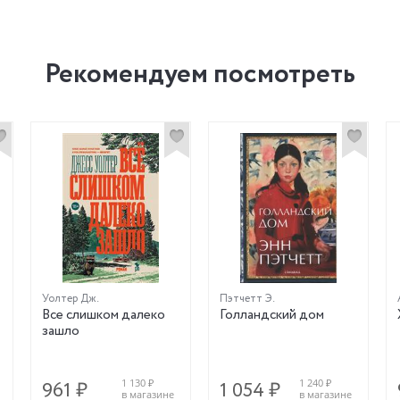
Рекомендуем посмотреть
Уолтер Дж.
Пэтчетт Э.
Все слишком далеко
Голландский дом
зашло
1 130 ₽
1 240 ₽
961 ₽
1 054 ₽
в магазине
в магазине