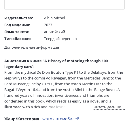
Издательство:
Albin Michel
Год издания:
2023
Язык текста:
английский
Тип обложки:
Твердый переплет
Размеры в мм
300x225x23
Дополнительная информация
(ДхШхВ):
Вес:
1540 гр.
Аннотация к книге "A History of motoring through 100
Страниц:
240
legendary cars":
Код товара:
1215292
From the mythical De Dion Bouton Type K1 to the Delahaye, from the
Артикул:
206
Jeep Willys to the combi Volkswagen, from the Mercedes Benz to the
Ford Mustang Shelby GT 500, from the Aston Martin DB7 to the
ISBN:
978-2-226-48468-0
Bugatti Veyron 16.4, and from the Austin Mini to the Range Rover. A
В продаже с:
23.12.2024
hundred years of innovation, inventiveness and triumphs are
condensed in this book, which reads as easily as a novel, and is
illustrated with a rich and rare iconography.
Читать дальше…
Жанр/Категория
Фото автомобилей