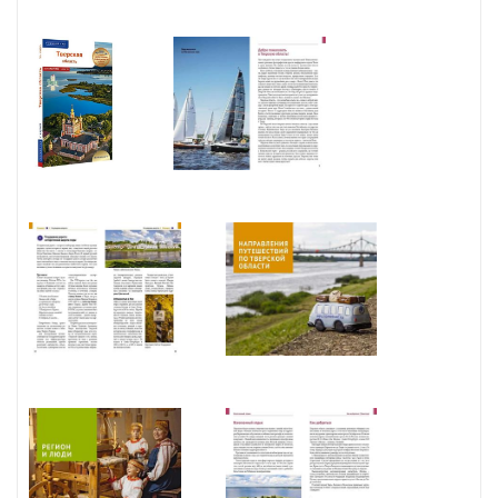
лично — с нашим путеводителем в руках. Тверская область умеет
удивлять. Легенды о героях и святых великомучениках
соседствуют здесь со сказочными персонажами и современными
знаменитостями. Здесь со времён Александра Сергеевича
Пушкина угощают пожарскими котлетами, а Конаковский округ
— родина российского сыроделия, где готовят лучшие сыры по
историческим рецептам. Здесь умеют вышивать золотом и
ловить адреналин на гоночных трассах. Уверены, вам точно не
хватит одной поездки, чтобы открыть для себя все секреты этих
мест. Значит, будет повод вернуться, чтобы одолеть все
одиннадцать маршрутов, предложенных в путеводителе.