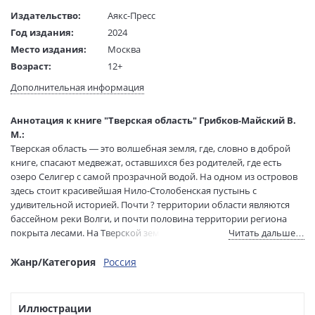
Издательство:
Аякс-Пресс
Год издания:
2024
Место издания:
Москва
Возраст:
12+
Язык текста:
русский
Дополнительная информация
Тип обложки:
Мягкая обложка
Размеры в мм
190x110x10
Аннотация к книге "Тверская область" Грибков-Майский В.
(ДхШхВ):
М.:
Вес:
190 гр.
Тверская область — это волшебная земля, где, словно в доброй
Страниц:
144
книге, спасают медвежат, оставшихся без родителей, где есть
озеро Селигер с самой прозрачной водой. На одном из островов
Код товара:
1215683
здесь стоит красивейшая Нило-Столобенская пустынь с
Артикул:
RG14803
удивительной историей. Почти ? территории области являются
ISBN:
978-5-94161-929-0
бассейном реки Волги, и почти половина территории региона
В продаже с:
25.12.2024
покрыта лесами. На Тверской земле впервые начали чеканить
Читать дальше…
монеты с двуглавым орлом — ещё до того, как он стал символом
Российского государства. Столицу Верхневолжья — Тверь — не
Жанр/Категория
Россия
раз посещала Екатерина Великая, именно ей город обязан своей
знаменитой планировкой. За что же императрица так любила
Тверь? Ответить на этот вопрос можно только приехав сюда
Иллюстрации