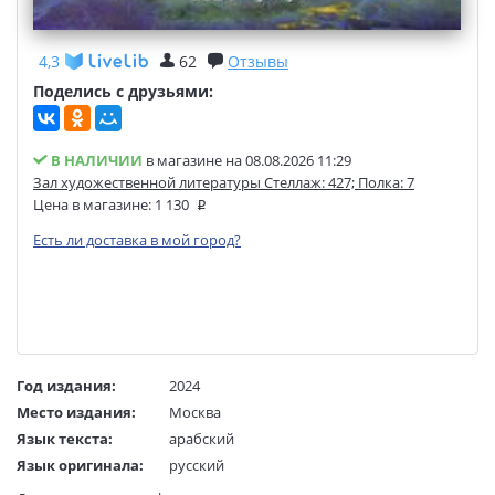
4,3
62
Отзывы
Поделись с друзьями:
В НАЛИЧИИ
в магазине на 08.08.2026 11:29
Зал художественной литературы Стеллаж: 427; Полка: 7
Цена в магазине:
1 130
Есть ли доставка в мой город?
Год издания:
2024
Место издания:
Москва
Язык текста:
арабский
Язык оригинала:
русский
Перевод:
Низар Канаан