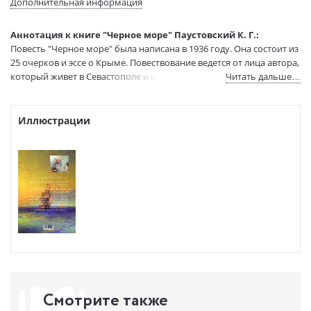
Дополнительная информация
Тип обложки:
Мягкая обложка
Размеры в мм
210x147x15
Аннотация к книге "Черное море" Паустовский К. Г.:
(ДхШхВ):
Повесть "Черное море" была написана в 1936 году. Она состоит из
Вес:
395 гр.
25 очерков и эссе о Крыме. Повествование ведется от лица автора,
Страниц:
320
который живет в Севастополе и встречается с разными людьми.
Читать дальше…
Код товара:
1216899
Артикул:
28979
Иллюстрации
ISBN:
978-9933-0-1125-3
В продаже с:
15.01.2025
Смотрите также