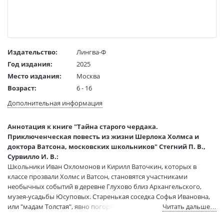
Издательство:
Лингва-Ф
Год издания:
2025
Место издания:
Москва
Возраст:
6 - 16
Язык текста:
русский
Дополнительная информация
Редактор/
Сайкина Наталья
составитель:
Аннотация к книге "Тайна старого чердака.
Тип обложки:
Твердый переплет
Приключенческая повесть из жизни Шерлока Холмса и
Иллюстраторы:
инокиня Магдалина (Преферансова)
доктора Ватсона, московских школьников" Стегний П. В.,
Формат:
70х100 1/16
Сурвилло И. В.:
Школьники Иван Охломонов и Кирилл Ваточкин, которых в
Размеры в мм
220x165x18
классе прозвали Холмс и Ватсон, становятся участниками
(ДхШхВ):
необычных событий в деревне Глухово близ Архангельского,
Вес:
465 гр.
музея-усадьбы Юсуповых. Старенькая соседка Софья Ивановна,
Страниц:
160
или "мадам Толстая", явно погорячилась с продажей сарая
Читать дальше…
Тираж:
1000 экз.
родителям Ивана, тщательным образом не обследовав его
Код товара:
1219394