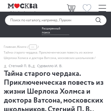
Расширенный
поиск
...
Главная
Книги
Тайна старого чердака. Приключенческая повесть из жизни
Шерлока Холмса и доктора Ватсона, московских школьников
Стегний П. В.
,
Сурвилло И. В.
Тайна старого чердака.
Приключенческая повесть из
жизни Шерлока Холмса и
доктора Ватсона, московских
школьников. Стегний П. В.,