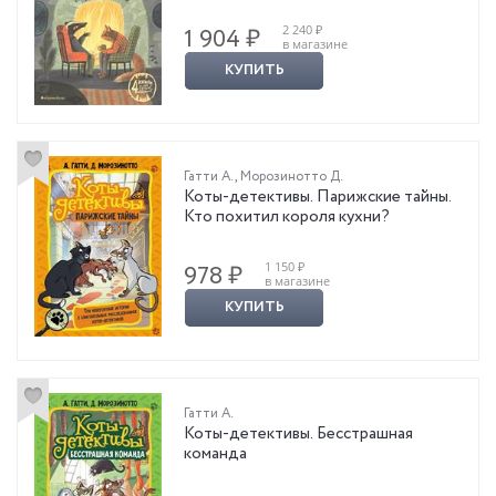
2 240 ₽
1 904 ₽
в магазине
КУПИТЬ
Гатти А.
,
Морозинотто Д.
Коты-детективы. Парижские тайны.
Кто похитил короля кухни?
1 150 ₽
978 ₽
в магазине
КУПИТЬ
Гатти А.
Коты-детективы. Бесстрашная
команда