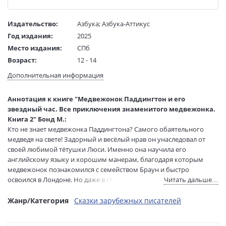
Издательство:
Азбука
;
Азбука-Аттикус
Год издания:
2025
Место издания:
СПб
Возраст:
12 - 14
Язык текста:
русский
Дополнительная информация
Язык оригинала:
английский
Редактор/
Кипрушёва О.
Аннотация к книге "Медвежонок Паддингтон и его
составитель:
звездный час. Все приключения знаменитого медвежонка.
Перевод:
Глебовская А.
Книга 2" Бонд М.:
Тип обложки:
Твердый переплет
Кто не знает медвежонка Паддингтона? Самого обаятельного
медведя на свете! Задорный и весёлый нрав он унаследовал от
Иллюстраторы:
Фортнум Пегги
своей любимой тётушки Люси. Именно она научила его
Формат:
60х88 1/16
английскому языку и хорошим манерам, благодаря которым
Размеры в мм
217x145x38
медвежонок познакомился с семейством Браун и быстро
(ДхШхВ):
освоился в Лондоне. Но даже в столице Паддингтон не забывает
Читать дальше…
Вес:
930 гр.
писать письма тётушке Люси, в которых рассказывает о своих
Страниц:
800
приключениях, а рассказать ему всегда есть о чём! Ведь
Жанр/Категория
Сказки зарубежных писателей
Тираж:
4000 экз.
неугомонный и любознательный медвежонок любое заурядное
событие превращает в незабываемую историю! С тех пор как в
Код товара:
1219621