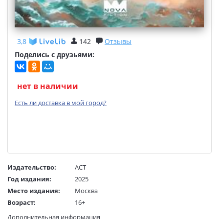
3,8
142
Отзывы
Поделись с друзьями:
нет в наличии
Есть ли доставка в мой город?
Издательство:
АСТ
Год издания:
2025
Место издания:
Москва
Возраст:
16+
Язык текста:
русский
Дополнительная информация