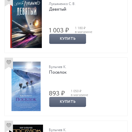
Лукьяненко С. В.
Девятый
1 180 ₽
1 003 ₽
в магазине
КУПИТЬ
Булычев К.
Поселок
1 050 ₽
893 ₽
в магазине
КУПИТЬ
Булычев К.