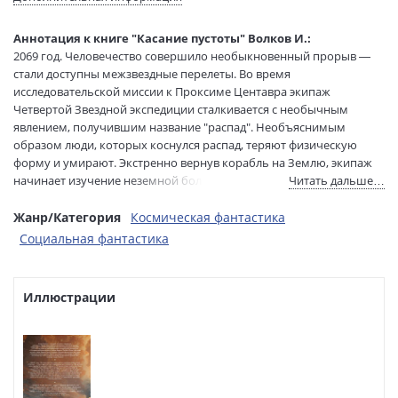
Редактор/
Атнашева Дарья
составитель:
Аннотация к книге "Касание пустоты" Волков И.:
Тип обложки:
Твердый переплет
2069 год. Человечество совершило необыкновенный прорыв —
Формат:
84х108 1/32
стали доступны межзвездные перелеты. Во время
Размеры в мм
208x130x28
исследовательской миссии к Проксиме Центавра экипаж
(ДхШхВ):
Четвертой Звездной экспедиции сталкивается с необычным
Вес:
320 гр.
явлением, получившим название "распад". Необъяснимым
образом люди, которых коснулся распад, теряют физическую
Страниц:
320
форму и умирают. Экстренно вернув корабль на Землю, экипаж
Тираж:
3000 экз.
начинает изучение неземной болезни. Пилот экспедиции Алексей
Читать дальше…
Код товара:
1219700
Гуров, рискуя жизнью, вынужден взять на себя роль объекта
Артикул:
ASE000000000886048
исследований.
Жанр/Категория
Космическая фантастика
ISBN:
978-5-17-170114-7
Социальная фантастика
В продаже с:
06.02.2025
Иллюстрации