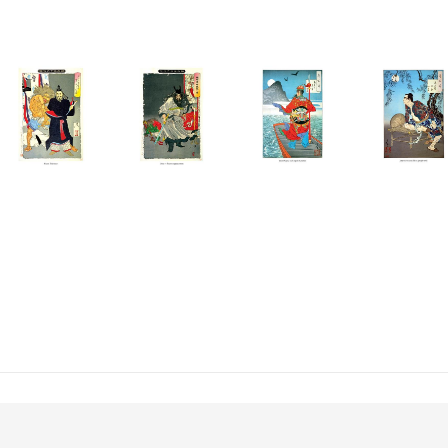
ил в это переломное время, он был последним великим мастером укиё
зобразительного искусства.
эдзиро (так назвали будущего художника) родился в Эдо, увлекся рисо
я учеником прославленного мастера Утагавы Куниёси. Тогда же юный 
читель, в доме которого была большая коллекция западных эстампов и
нно учился сам точно передавать образы изменчивого мира. Начало 
ния переживает крах феодальной системы, атмосфера жизни в стран
рти последних своих близких людей Ёситоси взял себе имя одного из 
укиокой Ёситоси. В это время Ёситоси создал серию гравюр, насыщен
е этих работ, публике они приглянулись, и о молодом художнике в Яп
ого из лучших мастеров укиё-э. Но интерес к этому традиционному иску
 одну из зим ему даже пришлось, спасаясь от холода, сжечь часть пола
которые к тому времени начали печататься в Японии. Ёситоси стал их
в судьбе художник меняет имя Цукиока на Тайсо, что означает «велик
чного периода жизни и была создана серия гравюр «100 видов луны».
ый удар — его дом был ограблен, пропали все скромные сбережения. 
 и вскоре после выхода из нее умер в возрасте 53 лет от обширного ин
издании каждую гравюру из обеих прославленных серий Ёситоси сопр
ных на них знаменитых полководцах, императорах, самураях, поэтах, 
х магической притягательностью, окруженных мистической тайной. В
 в виде ярких, запоминающихся образов.