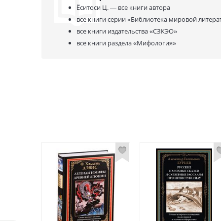
Ёситоси Ц. —
все книги автора
все книги серии
«Библиотека мировой литера
все книги издательства
«СЗКЭО»
все книги раздела
«Мифология»