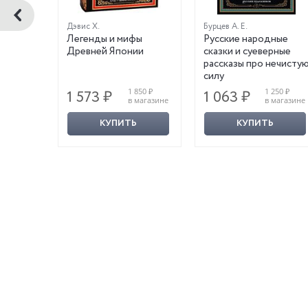
Дэвис Х.
Бурцев А. Е.
Легенды и мифы
Русские народные
Древней Японии
сказки и суеверные
ляды
рассказы про нечисту
силу
200 ₽
1 850 ₽
1 250 ₽
1 573 ₽
1 063 ₽
магазине
в магазине
в магазине
КУПИТЬ
КУПИТЬ