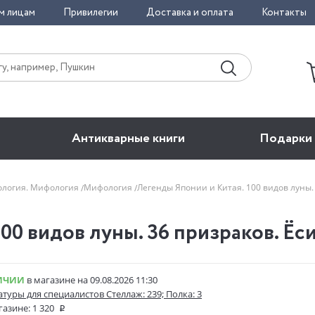
м лицам
Привилегии
Доставка и оплата
Контакты
Антикварные книги
Подарки
еология. Мифология
Мифология
Легенды Японии и Китая. 100 видов луны.
00 видов луны. 36 призраков. Ёс
ИЧИИ
в магазине на 09.08.2026 11:30
атуры для специалистов Стеллаж: 239; Полка: 3
газине:
1 320