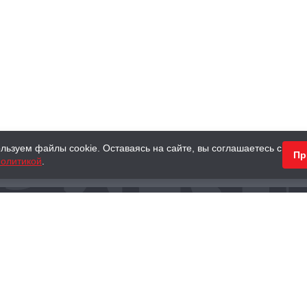
льзуем файлы cookie. Оставаясь на сайте, вы соглашаетесь с
Пр
олитикой
.
КНИГИ
АНТИКВАРНЫЕ КНИГИ
ПОДАРКИ
Наш интернет-магазин
Тел.:
+ 7 (495) 797-87-16
,
8 (800) 101-87-16
WhatsApp:
+7 (985) 730-12-15
Книжный магазин «Москва»
П
125375, г. Москва, ул. Тверская, д. 8, к. 1
и
ых
Тел.:
+7 (495) 797-87-17
Ежедневно с 10:00 до 22:00