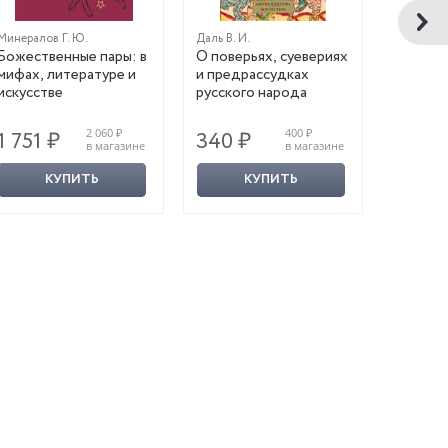
Минералов Г. Ю.
Даль В. И.
Пропп В. 
Божественные пары: в
О поверьях, суевериях
Морфол
мифах, литературе и
и предрассудках
волшеб
искусстве
русского народа
2 060 ₽
400 ₽
1 751 ₽
340 ₽
349 
в магазине
в магазине
КУПИТЬ
КУПИТЬ