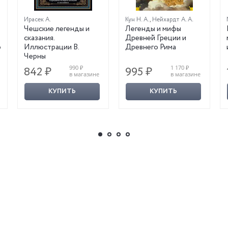
Ирасек А.
Кун Н. А.
,
Нейхардт А. А.
Чешские легенды и
Легенды и мифы
сказания.
Древней Греции и
ю
Иллюстрации В.
Древнего Рима
Черны
990 ₽
1 170 ₽
842 ₽
995 ₽
в магазине
в магазине
КУПИТЬ
КУПИТЬ