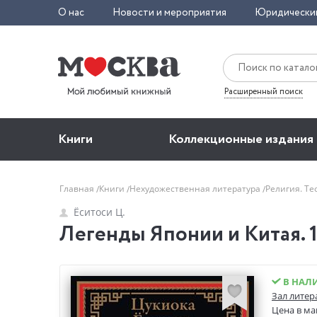
О нас
Новости и мероприятия
Юридически
Расширенный поиск
Книги
Коллекционные издания
Главная
Книги
Нехудожественная литература
Религия. Т
Ёситоси Ц.
Легенды Японии и Китая. 1
В НАЛ
Зал литер
Цена в ма