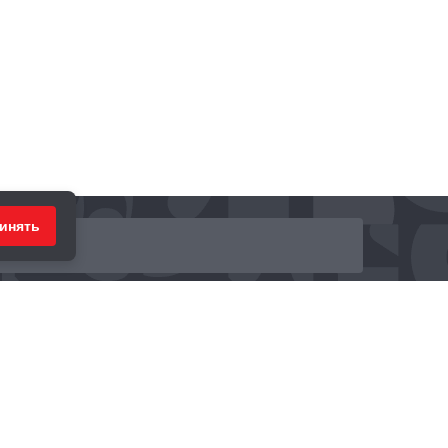
инять
ринимаем к оплате: