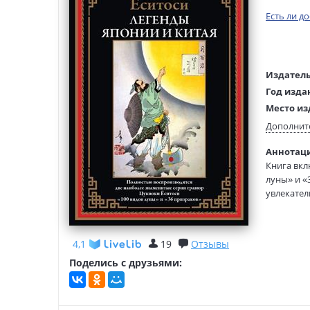
Есть ли д
Издатель
Год изда
Место из
Возраст:
Дополнит
Язык тек
Аннотаци
Язык ори
Книга вкл
Перевод:
луны» и «
Тип обло
увлекател
куртизанк
запомина
4,1
19
Отзывы
«100 видо
Поделись с друзьями:
(1839–1892
Укиё-э (ч
конце XVI
стала поп