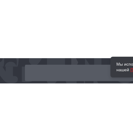
Мы испо
нашей
П
О нас
Наши проекты
Новости и мероприятия
Привилегии
Доставка и оплата
Контакты
Политика обработк
Отзывы
персональных данн