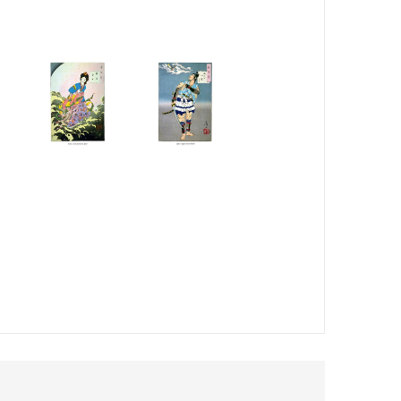
-э, на смену которой пришли более современные
ванием в пятилетнем возрасте. В одиннадцать лет он
художник получил творческое имя — Ёситоси, — его
 гравюр. Ёситоси внимательно их изучал и
творческого пути для Ёситоси было трудным: умирает
е наполнена страхом перед неопределенным будущим…
предков — художника Цукиоки Сеттея, — став таким
ных сценами насилия и смерти. Несмотря на мрачное
онии заговорили. К тридцати годам Ёситоси снискал
сству в обществе падал, и вскоре Ёситоси впал в
 своего дома. Преодолеть кризис помогли газеты и
 постоянным иллюстратором. В честь этого счастливого
ое возрождение». После этого относительно
 Однако вскоре судьба нанесла художнику
В результате Ёситоси попал в психиатрическую
сульта.
овождает текст, увлекательно рассказывающий об
куртизанках, а также призраках, духах умерших,
 результате история старой Японии предстает перед