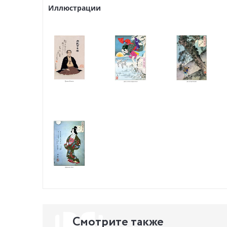
Ёситоси ж
Иллюстрации
техники и
Овария Ён
становитс
дал ему у
одновреме
отец, Япо
После сме
образом Ц
содержани
славу одн
нищету. В
журналы, 
поворота 
благополу
неожиданн
лечебницу
В данном 
изображен
обладающи
Смотрите также
читателем