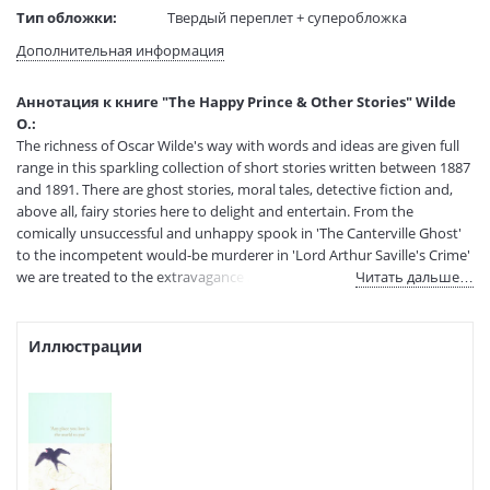
Тип обложки:
Твердый переплет + суперобложка
Размеры в мм
160x100x17
Дополнительная информация
(ДхШхВ):
Вес:
180 гр.
Аннотация к книге "The Happy Prince & Other Stories" Wilde
Страниц:
304
O.:
Код товара:
1219947
The richness of Oscar Wilde's way with words and ideas are given full
Артикул:
13369849
range in this sparkling collection of short stories written between 1887
and 1891. There are ghost stories, moral tales, detective fiction and,
ISBN:
978-1-5098-2782-4
above all, fairy stories here to delight and entertain. From the
В продаже с:
10.02.2025
comically unsuccessful and unhappy spook in 'The Canterville Ghost'
to the incompetent would-be murderer in 'Lord Arthur Saville's Crime'
we are treated to the extravagance and dexterity of Wilde's wit.
Читать дальше…
However it is particularly in the fairy stories that we see the brilliance
of Wilde's vision of society and human action, with each tale having
both beauty and simplicity while at the same time exploring complex
Иллюстрации
moral issues. The challenge and pleasure of Wilde's short stories is the
simultaneous appeal to both child and adult with their themes of
Love, Truth and Sacrifice which are as relevant today as they were
when they were written.