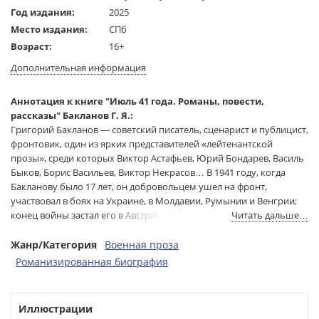
Год издания:
2025
Место издания:
СПб
Возраст:
16+
Язык текста:
русский
Дополнительная информация
Редактор/
Сабурова Оксана
составитель:
Аннотация к книге "Июль 41 года. Романы, повести,
Тип обложки:
Твердый переплет
рассказы" Бакланов Г. Я.:
Формат:
60х88 1/16
Григорий Бакланов — советский писатель, сценарист и публицист,
Размеры в мм
215x150x40
фронтовик, один из ярких представителей «лейтенантской
(ДхШхВ):
прозы», среди которых Виктор Астафьев, Юрий Бондарев, Василь
Вес:
945 гр.
Быков, Борис Васильев, Виктор Некрасов… В 1941 году, когда
Бакланову было 17 лет, он добровольцем ушел на фронт,
Страниц:
864
участвовал в боях на Украине, в Молдавии, Румынии и Венгрии;
Тираж:
5000 экз.
конец войны застал его в Австрии, в звании младшего лейтенанта.
Читать дальше…
Код товара:
1220127
Достоверные эпизоды войны, отраженные в произведениях
Артикул:
А0000030301
Бакланова, часто шли вразрез с парадной историей, но несли
Жанр/Категория
Военная проза
ISBN:
978-5-389-27434-1
правду, которую автор хотел рассказать о том, что видел и
Романизированная биография
пережил. «Новые поколения не представляют себе, что же такое в
В продаже с:
11.02.2025
свое время, в конце 50-х — начале 60-х, была так называемая
„лейтенантская проза“, — вспоминал Бакланов. — Это был, в
Иллюстрации
первую очередь, свой взгляд на войну, писали о том, что сами