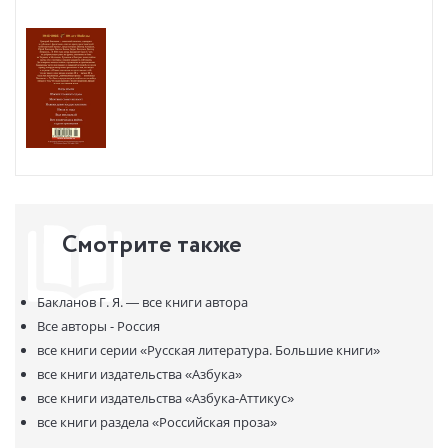
вынесли с полей сражений, правду делали достоянием всех». В
настоящее издание вошли самые известные произведения
Григория Бакланова, написанные в разные годы, включая ранние
военные повести «Южнее главного удара» и «Пядь земли», роман
«Июль 41 года», рассказы «Был месяц май», «Вот и кончилась
война» и «Надя».
Смотрите также
Бакланов Г. Я. —
все книги автора
Все авторы - Россия
все книги серии
«Русская литература. Большие книги»
все книги издательства
«Азбука»
все книги издательства
«Азбука-Аттикус»
все книги раздела
«Российская проза»