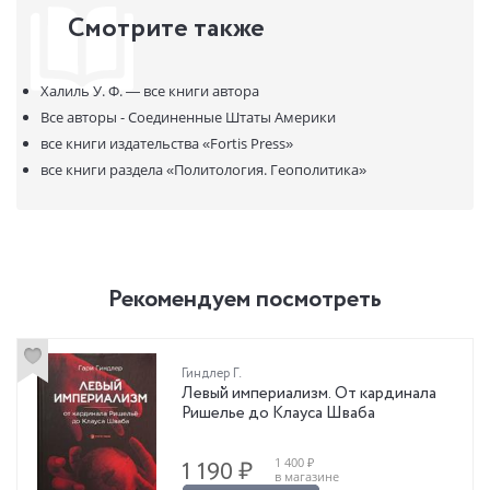
влияния, развязывала внешние и внутренние войны.
ISBN:
978-9939-9340-9-9
Смотрите также
В продаже с:
11.03.2025
Халиль У. Ф. —
все книги автора
Все авторы - Соединенные Штаты Америки
все книги издательства
«Fortis Press»
все книги раздела
«Политология. Геополитика»
Рекомендуем посмотреть
Гиндлер Г.
Левый империализм. От кардинала
Ришелье до Клауса Шваба
1 400 ₽
1 190 ₽
в магазине