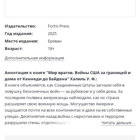
Издательство:
Fortis Press
Год издания:
2025
Место издания:
Ереван
Возраст:
18+
Язык текста:
русский
Дополнительная информация
Язык оригинала:
английский
Перевод:
Зацепин В.
Аннотация к книге "Мир врагов. Войны США за границей и
Тип обложки:
Твердый переплет
дома от Кеннеди до Байдена" Халиль У. Ф.:
В книге объясняется, как Соединенные Штаты загнали себя в
Формат:
84х108 1/32
ловушку бесконечных войн — за рубежом и у себя дома. За
Размеры в мм
207x135x32
последние полвека американцы наблюдали, как их страна
(ДхШхВ):
расширяет свою военную мощь. Могущество Америки
Вес:
600 гр.
ощущается почти на всех континентах и даже на ее собственных
Страниц:
490
улицах. Десятилетия назад войны с наркотиками и террором
Тираж:
1000 экз.
разрушили стены, отделяющие правоохранительные органы от
Читать дальше…
Код товара:
1222936
военных операций. В книге «Мир врагов» рассказывается о том,
как Америка, страдающая от страха перед ослаблением власти и
Артикул:
16473