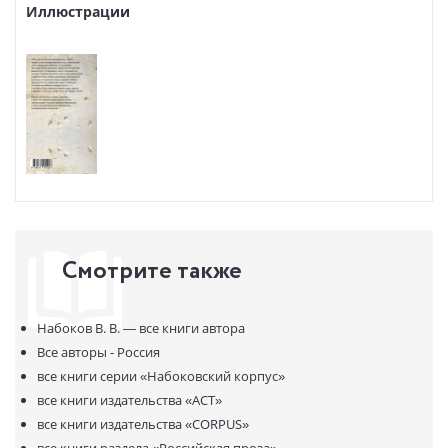
любящего сердца Круга <…> и эта книга была написана именно
Иллюстрации
ради страниц о Давиде и его отце, и ради этого ее следует читать".
Роман публикуется в новом переводе и сопровождается
предисловием автора, послесловием и комментариями
переводчика, а также дополнительными материалами,
освещающими его замысел. В Приложении публикуется
расширенная версия первой главы романа, впервые
подготовленная к печати по рукописи.
Смотрите также
Набоков В. В. —
все книги автора
Все авторы - Россия
все книги серии
«Набоковский корпус»
все книги издательства
«АСТ»
все книги издательства
«CORPUS»
все книги раздела
«Российская проза»