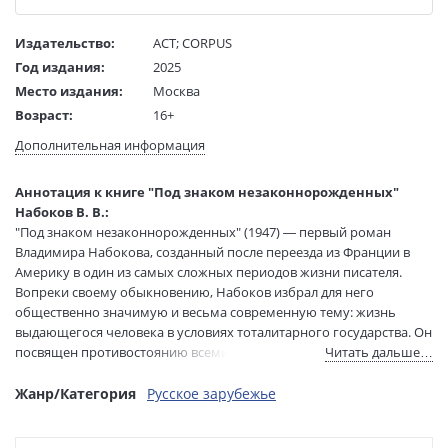
Издательство:
АСТ
;
CORPUS
Год издания:
2025
Место издания:
Москва
Возраст:
16+
Язык текста:
русский
Дополнительная информация
Редактор/
Горностаева Варвара
составитель:
Аннотация к книге "Под знаком незаконнорожденных"
Тип обложки:
Твердый переплет
Набоков В. В.:
Формат:
84х108 1/32
"Под знаком незаконнорожденных" (1947) — первый роман
Размеры в мм
205x130x35
Владимира Набокова, созданный после переезда из Франции в
(ДхШхВ):
Америку в один из самых сложных периодов жизни писателя.
Вес:
520 гр.
Вопреки своему обыкновению, Набоков избрал для него
общественно значимую и весьма современную тему: жизнь
Страниц:
576
выдающегося человека в условиях тоталитарного государства. Он
Тираж:
4000 экз.
посвящен противостоянию всемирно известного философа Адама
Читать дальше…
Код товара:
1223061
Круга, потерявшего жену и оставшегося с маленьким сыном,
Артикул:
ASE000000000861179
диктатуре "эквилистов" ("уравнителей"), всеми средствами
Жанр/Категория
Русское зарубежье
ISBN:
978-5-17-145122-6
стремящихся склонить его на свою сторону. Однако главная тема
романа, по замечанию самого Набокова, — "это биение
В продаже с:
13.03.2025