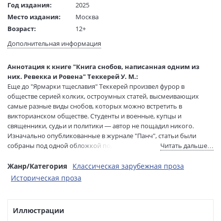
Год издания:
2025
Место издания:
Москва
Возраст:
12+
Язык текста:
русский
Дополнительная информация
Язык оригинала:
английский
Редактор/
Андреева Л.
Аннотация к книге "Книга снобов, написанная одним из
составитель:
них. Ревекка и Ровена" Теккерей У. М.:
Тип обложки:
Твердый переплет
Еще до "Ярмарки тщеславия" Теккерей произвел фурор в
Формат:
84х108 1/32
обществе серией колких, остроумных статей, высмеивающих
самые разные виды снобов, которых можно встретить в
Размеры в мм
206x135x26
викторианском обществе. Студенты и военные, купцы и
(ДхШхВ):
священники, судьи и политики — автор не пощадил никого.
Вес:
280 гр.
Изначально опубликованные в журнале "Панч", статьи были
Страниц:
352
собраны под одной обложкой под названием "Книга снобов,
Читать дальше…
Тираж:
1500 экз.
написанная одним из них".
Код товара:
1223594
В иронической повести "Ревекка и Ровена" Теккерей
Жанр/Категория
Классическая зарубежная проза
Артикул:
ASE000000000884532
предположил, как могла бы сложиться дальнейшая судьба героев
Историческая проза
"Айвенго" Вальтера Скотта…
ISBN:
978-5-17-168053-4
В продаже с:
19.03.2025
Иллюстрации