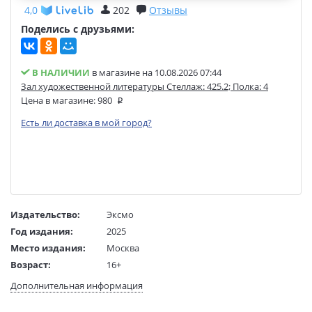
4,0
202
Отзывы
Поделись с друзьями:
В НАЛИЧИИ
в магазине на 10.08.2026 07:44
Зал художественной литературы Стеллаж: 425.2; Полка: 4
Цена в магазине:
980
Есть ли доставка в мой город?
Издательство:
Эксмо
Год издания:
2025
Место издания:
Москва
Возраст:
16+
Язык текста:
русский
Дополнительная информация
Редактор/
Дышева О.