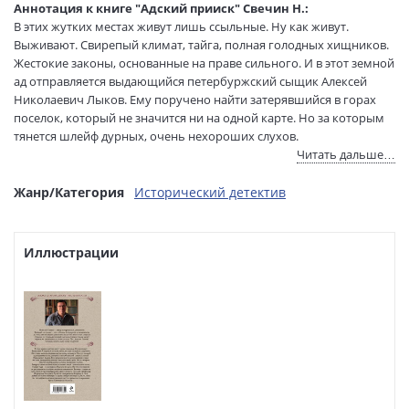
составитель:
Аннотация к книге "Адский прииск" Свечин Н.:
Тип обложки:
Твердый переплет
В этих жутких местах живут лишь ссыльные. Ну как живут.
Формат:
60х90 1/16
Выживают. Свирепый климат, тайга, полная голодных хищников.
Размеры в мм
208x148x32
Жестокие законы, основанные на праве сильного. И в этот земной
(ДхШхВ):
ад отправляется выдающийся петербуржский сыщик Алексей
Вес:
405 гр.
Николаевич Лыков. Ему поручено найти затерявшийся в горах
поселок, который не значится ни на одной карте. Но за которым
Страниц:
352
тянется шлейф дурных, очень нехороших слухов.
Тираж:
12000 экз.
Читать дальше…
Код товара:
1223720
Говорят, в поселке бесследно исчезают люди — по полсотни за
Артикул:
ITD000000001414162
год. Уходят туда — и с концами. Ни слуху, ни духу. Но что
Жанр/Категория
Исторический детектив
ISBN:
978-5-04-210734-4
совершенно не укладывается в голове: внезапно союзником
Лыкова становится крестный отец петербуржской преступности,
В продаже с:
20.03.2025
«русский профессор Мориарти» Илларион Рудайтис по прозвищу
Иллюстрации
Сорокоум. Этот дьявол во плоти пообещал сыщику любую
помощь и деньги, лишь бы тот добрался до таинственного места
и разыскал там родного брата Сорокоума Михаила…
Захватывающий исторический детектив от победителя премии
«Русский детектив» Николая Свечина. Роман входит в цикл
произведений о сыщике Алексее Лыкове и является 37-м по счету.