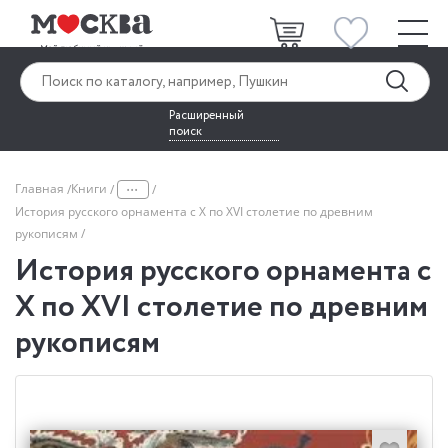
Расширенный
поиск
...
Главная
Книги
История русского орнамента с X по XVI столетие по древним
рукописям
История русского орнамента с
X по XVI столетие по древним
рукописям