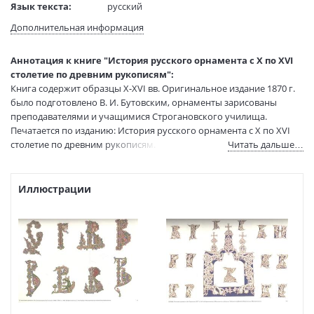
Язык текста:
русский
Тип обложки:
Мягкая обложка
Дополнительная информация
Формат:
215х283 мм
Размеры в мм
283x215x10
Аннотация к книге "История русского орнамента с X по XVI
(ДхШхВ):
столетие по древним рукописям":
Вес:
330 гр.
Книга содержит образцы X-XVI вв. Оригинальное издание 1870 г.
Страниц:
104
было подготовлено В. И. Бутовским, орнаменты зарисованы
преподавателями и учащимися Строгановского училища.
Тираж:
2000 экз.
Печатается по изданию: История русского орнамента с X по XVI
Код товара:
1227909
столетие по древним рукописям.
Читать дальше…
ISBN:
978-5-94232-153-6
В продаже с:
06.05.2025
Иллюстрации