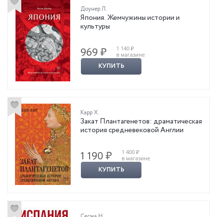
Доунер Л.
Япония. Жемчужины истории и
культуры
1 140 ₽
969 ₽
в магазине
КУПИТЬ
Карр Х.
Закат Плантагенетов: драматическая
история средневековой Англии
1 400 ₽
1 190 ₽
в магазине
КУПИТЬ
Сесма Н.