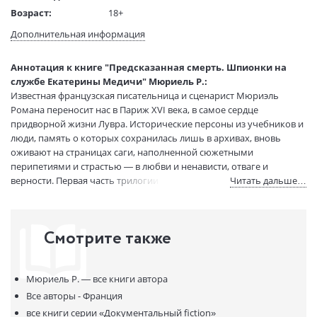
Возраст:
18+
Язык текста:
русский
Дополнительная информация
Язык оригинала:
французский
Редактор/
Музыка И.
Аннотация к книге "Предсказанная смерть. Шпионки на
составитель:
службе Екатерины Медичи" Мюриель Р.:
Перевод:
Петухов Т.
Известная французская писательница и сценарист Мюриэль
Тип обложки:
Твердый переплет
Романа переносит нас в Париж ХVI века, в самое сердце
придворной жизни Лувра. Исторические персоны из учебников и
Формат:
70х108 1/32
люди, память о которых сохранилась лишь в архивах, вновь
Размеры в мм
170x130x20
оживают на страницах саги, наполненной сюжетными
(ДхШхВ):
перипетиями и страстью — в любви и ненависти, отваге и
Вес:
340 гр.
верности. Первая часть трилогии «Летучий эскадрон» —
Читать дальше…
Страниц:
384
«Предсказанная смерть» — освещает события, сопутствовавшие
Тираж:
3000 экз.
трагической гибели Генриха II. Когда сбылось пророчество
Код товара:
1228195
Нострадамуса о смерти короля, Екатерина Медичи, прежде
Смотрите также
бывшая лишь номинальной женой и королевой, вознеслась на
Артикул:
А0000029327
вершину власти. Чтобы разыскать убийцу Генриха II, она создает
ISBN:
978-5-389-26553-0
Летучий эскадрон: четыре верные ей девушки, чувственные,
В продаже с:
12.05.2025
Мюриель Р. —
все книги автора
умные и бесстрашные шпионки, готовы на все ради успеха своей
первой миссии.
Все авторы - Франция
все книги серии
«Документальный fiction»