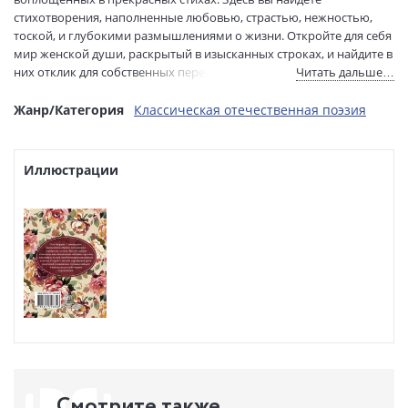
Размеры в мм
145x110x15
стихотворения, наполненные любовью, страстью, нежностью,
(ДхШхВ):
тоской, и глубокими размышлениями о жизни. Откройте для себя
Вес:
195 гр.
мир женской души, раскрытый в изысканных строках, и найдите в
них отклик для собственных переживаний.
Читать дальше…
Страниц:
224
Тираж:
2000 экз.
Жанр/Категория
Классическая отечественная поэзия
Код товара:
1228325
Артикул:
ASE000000000888180
ISBN:
978-5-17-174634-6
Иллюстрации
В продаже с:
13.05.2025
Смотрите также