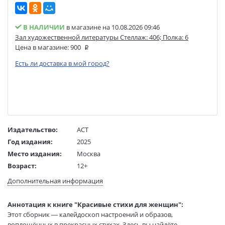
В НАЛИЧИИ
в магазине на 10.08.2026 09:46
Зал художественной литературы Стеллаж: 406; Полка: 6
Цена в магазине:
900
Есть ли доставка в мой город?
Издательство:
АСТ
Год издания:
2025
Место издания:
Москва
Возраст:
12+
Язык текста:
русский
Дополнительная информация
Редактор/
Молева Олеся
составитель:
Аннотация к книге "Красивые стихи для женщин":
Тип обложки:
Твердый переплет
Этот сборник — калейдоскоп настроений и образов,
Формат:
60х90 1/32
воплощённых в прекрасных стихах. Здесь вы найдёте