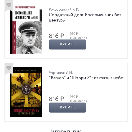
Рокоссовский К. К.
Солдатский долг. Воспоминания без
цензуры
960 ₽
816 ₽
в магазине
КУПИТЬ
Чертинов В. Н.
"Вагнер" и "Шторм Z": из грязи в небо
960 ₽
816 ₽
в магазине
КУПИТЬ
ЗАГРУЗИТЬ ЕЩЕ