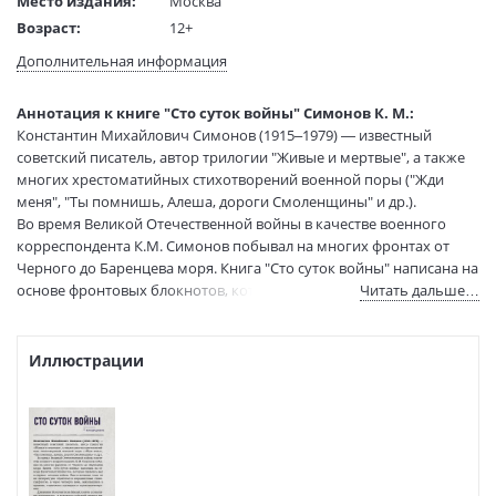
Место издания:
Москва
Возраст:
12+
Язык текста:
русский
Дополнительная информация
Редактор/
Николаева Т.
составитель:
Аннотация к книге "Сто суток войны" Симонов К. М.:
Тип обложки:
Твердый переплет
Константин Михайлович Симонов (1915–1979) — известный
Формат:
84х108 1/32
советский писатель, автор трилогии "Живые и мертвые", а также
Размеры в мм
205x135x55
многих хрестоматийных стихотворений военной поры ("Жди
(ДхШхВ):
меня", "Ты помнишь, Алеша, дороги Смоленщины" и др.).
Вес:
565 гр.
Во время Великой Отечественной войны в качестве военного
корреспондента К.М. Симонов побывал на многих фронтах от
Страниц:
608
Черного до Баренцева моря. Книга "Сто суток войны" написана на
Тираж:
2000 экз.
основе фронтовых блокнотов, которые писатель вел в первые
Читать дальше…
Код товара:
1230641
месяцы войны. Еще в военные годы он их литературно обработал
Артикул:
ASE000000000890348
и передиктовал стенографистке, а через четверть века,
ISBN:
978-5-17-175833-2
закопавшись в архивах, тщательно проверил и
Иллюстрации
прокомментировал.
В продаже с:
06.06.2025
Дневники Константина Михайловича позволяют погрузиться в
водоворот событий первых месяцев войны, увидеть непростые
будни военных корреспондентов. Правдиво и откровенно автор
рассказывает о тех, кто принял на себя первый, самый страшный,
удар гитлеровских войск.