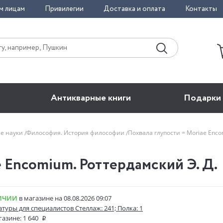
м лицам
Привилегии
Доставка и оплата
Контакты
Антикварные книги
Подарки
е науки
Философия. История философии
Похвала глупости = Moriae Enc
e Encomium. Роттердамский Э. Д.
ИЧИИ
в магазине на 08.08.2026 09:07
атуры для специалистов Стеллаж: 241; Полка: 1
газине:
1 640