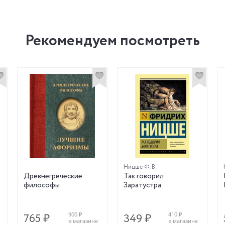
Рекомендуем посмотреть
Ницше Ф. В.
Древнегреческие
Так говорил
философы
Заратустра
900 ₽
410 ₽
765 ₽
349 ₽
в магазине
в магазине