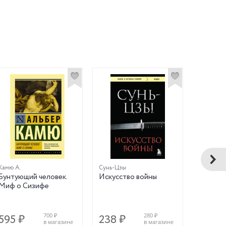
Камю А.
Сунь-Цзы
Делез Ж.
Бунтующий человек.
Искусство войны
Капита
Миф о Сизифе
Шизофре
Тысяча 
700 ₽
280 ₽
595 ₽
238 ₽
1 853
в магазине
в магазине