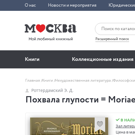
О нас
Новости и мероприятия
Юридически
Расширенный поиск
Книги
Коллекционные издания
Главная
Книги
Нехудожественная литература
Философски
Роттердамский Э. Д.
Похвала глупости = Moria
В НАЛ
Зал литер
Цена в ма