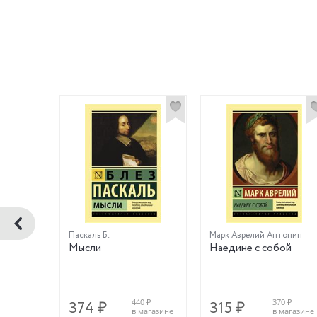
Паскаль Б.
Марк Аврелий Антонин
Мысли
Наедине с собой
0 ₽
440 ₽
370 ₽
374 ₽
315 ₽
магазине
в магазине
в магазине