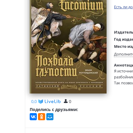
Есть ли д
Издатель
Год изда
Место из
Возраст:
Дополнит
Язык тек
Аннотаци
Язык ори
Я источни
Редактор
разбойник
составит
Так позво
Перевод:
"Похвала 
Тип обло
радуется 
В настоящ
0,0
0
Ганса Гол
Поделись с друзьями:
глупости"
Франсиско
Подарочно
и приятн