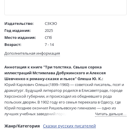
Издательство:
СЗКЭО
Год издания:
2025
Место издания:
СПб
Возраст:
7 - 14
Язык текста:
русский
Дополнительная информация
Тип обложки:
Твердый переплет
Иллюстраторы:
Добужинский Мстислав Валерианович,
Аннотация к книге "Три толстяка. Свыше сорока
Шевченко Алексей Анатольевич
иллюстраций Мстимлава Добужинского и Алексея
Размеры в мм
245x175x20
Шевченко к роману-сказке и пьесе" Олеша Ю. К.:
(ДхШхВ):
Юрий Карлович Олеша (1899–1960) — советский писатель, поэт и
Вес:
755 гр.
драматург. Будущий литератор родился в Елисаветграде, городе
Страниц:
240
Херсонской губернии, и происходил из обедневшего рода
польских дворян. В 1902 году его семья переехала в Одессу, где
Тираж:
3000 экз.
Юрий позднее окончил Ришельевскую гимназию — одно из
Код товара:
1234655
лучших учебных заведений города. Уже в старших классах
Читать дальше…
Артикул:
9785960312233
юноша публиковал свои первые стихи, хотя в школьные годы
ISBN:
978-5-9603-1223-3
литература занимала его меньше, чем популярный среди его
Жанр/Категория
Сказки русских писателей