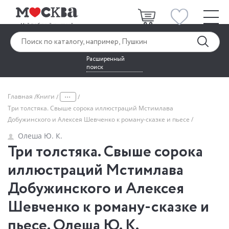
Расширенный
поиск
...
Главная
Книги
Три толстяка. Свыше сорока иллюстраций Мстимлава
Добужинского и Алексея Шевченко к роману-сказке и пьесе
Олеша Ю. К.
Три толстяка. Свыше сорока
иллюстраций Мстимлава
Добужинского и Алексея
Шевченко к роману-сказке и
пьесе. Олеша Ю. К.