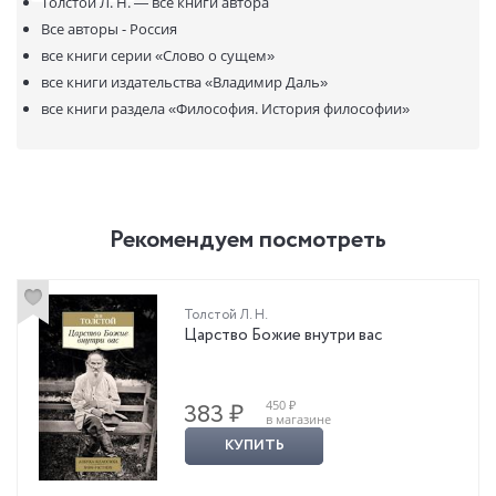
Толстой Л. Н. —
все книги автора
разумного начала.
Все авторы - Россия
все книги серии
«Слово о сущем»
все книги издательства
«Владимир Даль»
все книги раздела
«Философия. История философии»
Рекомендуем посмотреть
Толстой Л. Н.
Царство Божие внутри вас
450 ₽
383 ₽
в магазине
КУПИТЬ