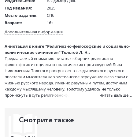
Издательство:
Владимир Даль
Год издания:
2025
Место издания:
СПб
Возраст:
16+
Язык текста:
русский
Дополнительная информация
Тип обложки:
Твердый переплет
Формат:
60х90 1/16
Аннотация к книге "Религиозно-философские и социально-
Размеры в мм
225x155x38
политические сочинения" Толстой Л. Н.:
(ДхШхВ):
Предлагаемый вниманию читателя сборник религиозно-
Вес:
890 гр.
философских и социально-политических произведений Льва
Николаевича Толстого раскрывает взгляды великого русского
Страниц:
692
писателя и мыслителя на христианское вероучение в его связи с
Код товара:
1235053
жизнью русского народа. Именно разумным путём, доступным
Артикул:
Т0000008143
каждому мыслящему человеку, Толстому удалось не только
ISBN:
978-5-93615-344-0
проникнуть в суть религиозно-философских и социальных
Читать дальше…
В продаже с:
12.08.2025
проблем, но и подойти к пониманию способов их практического
решения.
Смотрите также
В борьбе со злом, по Толстому, определяющую роль играет
противление злу разумом, поэтому и система образования
должна способствовать развитию в людях этого несокрушимого