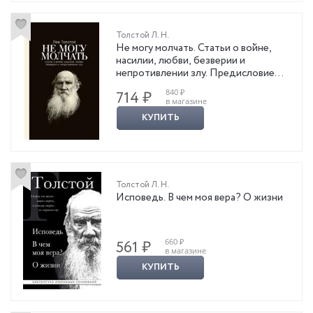
Толстой Л. Н.
Не могу молчать. Статьи о войне,
насилии, любви, безверии и
непротивлении злу. Предисловие
Павла Басинского
840 ₽
714 ₽
в магазине
КУПИТЬ
Толстой Л. Н.
Исповедь. В чем моя вера? О жизни
660 ₽
561 ₽
в магазине
КУПИТЬ