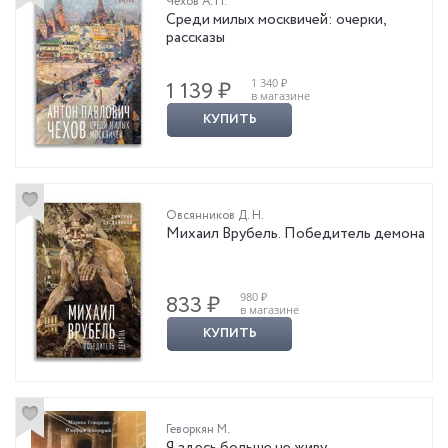
Чехов А. П.
Среди милых москвичей: очерки,
рассказы
1 340 ₽
1 139 ₽
в магазине
КУПИТЬ
Овсянников Д. Н.
Михаил Врубель. Победитель демона
980 ₽
833 ₽
в магазине
КУПИТЬ
Геворкян М.