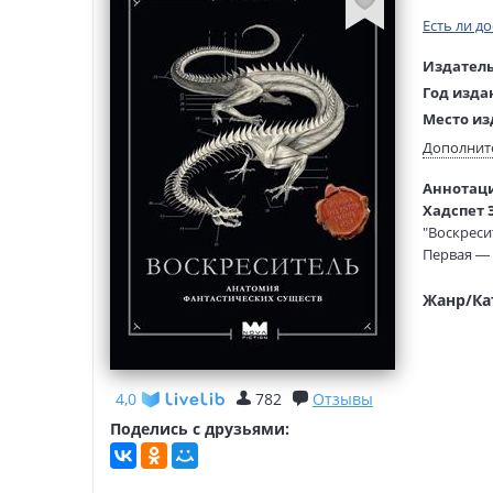
Есть ли д
Издатель
Год изда
Место из
Возраст:
Дополнит
Язык тек
Аннотаци
Язык ори
Хадспет Э
Редактор
"Воскреси
составит
Первая — 
Перевод:
медицине,
Тип обло
Вторая кн
Жанр/Ка
драконов,
иллюстрац
4,0
782
Отзывы
Поделись с друзьями: