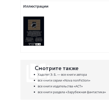
Иллюстрации
Смотрите также
Хадспет Э. Б. —
все книги автора
все книги серии
«Nova nonFiction»
все книги издательства
«АСТ»
все книги раздела
«Зарубежная фантастика»