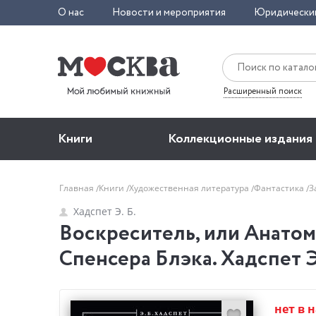
О нас
Новости и мероприятия
Юридически
Расширенный поиск
Книги
Коллекционные издания
Главная
Книги
Художественная литература
Фантастика
З
Хадспет Э. Б.
Воскреситель, или Анатом
Спенсера Блэка. Хадспет Э.
нет в 