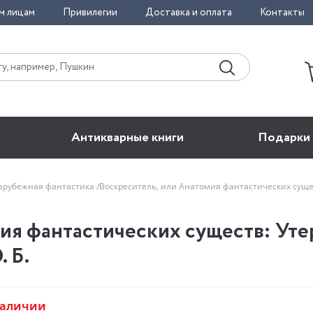
м лицам
Привилегии
Доставка и оплата
Контакты
Антикварные книги
Подарки
арубежная фантастика
Воскреситель, или Анатомия фантастических суще
ия фантастических существ: Уте
 Б.
наличии