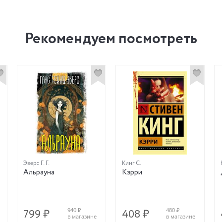
Рекомендуем посмотреть
Эверс Г. Г.
Кинг С.
Альрауна
Кэрри
940 ₽
480 ₽
799 ₽
408 ₽
в магазине
в магазине