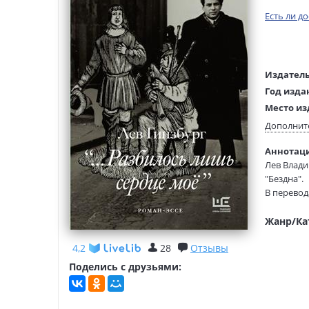
Есть ли д
Издатель
Год изда
Место из
Возраст:
Дополнит
Язык тек
Аннотаци
Редактор
Лев Влади
составит
"Бездна".
Тип обло
В перевод
Формат:
школяров 
университ
Жанр/Ка
"Марат-Са
4,2
28
Отзывы
"Разбилос
Поделись с друзьями:
Этот рома
Гинзбург 
1970-е, о