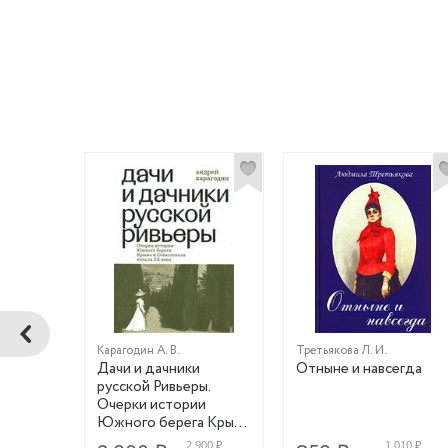
Карагодин А. В.
Третьякова Л. И.
жок
Дачи и дачники
Отныне и навсегда
фоне
русской Ривьеры.
 Книга 2
Очерки истории
Южного берега Крыма
и Севастополя начала
260 ₽
2 900 ₽
1 010 ₽