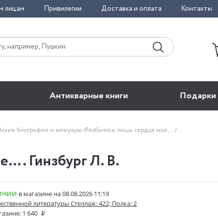
м лицам
Привилегии
Доставка и оплата
Контакты
Антикварные книги
Подарки
йские биографии и мемуары
Разбилось лишь сердце мое…
…. Гинзбург Л. В.
ИЧИИ
в магазине на 08.08.2026 11:19
ественной литературы Стеллаж: 422; Полка: 2
газине:
1 640