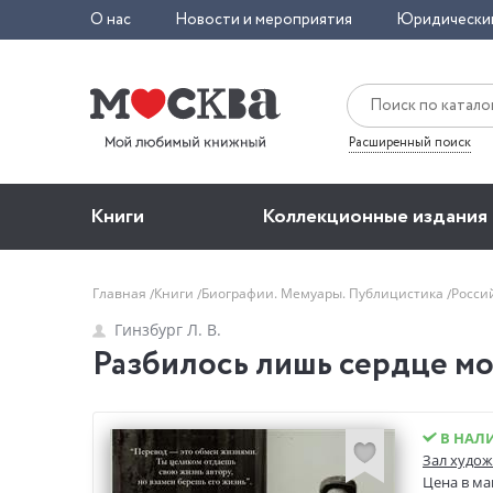
О нас
Новости и мероприятия
Юридически
Расширенный поиск
Книги
Коллекционные издания
Главная
Книги
Биографии. Мемуары. Публицистика
Росси
Гинзбург Л. В.
Разбилось лишь сердце мое
В НАЛ
Зал худож
Цена в ма