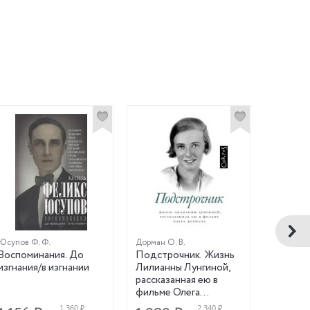
Юсупов Ф. Ф.
Дорман О. В.
Гусакова 
Воспоминания. До
Подстрочник. Жизнь
Благор
изгнания/в изгнании
Лилианны Лунгиной,
воспит
рассказанная ею в
Смольн
фильме Олега
Дормана
1 360 ₽
2 340 ₽