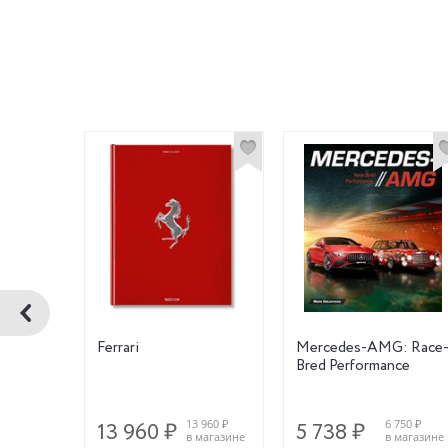
rts Cars
Ferrari
Mercedes-AMG: Race
Bred Performance
950 ₽
13 960 ₽
6 750 ₽
13 960 ₽
5 738 ₽
магазине
в магазине
в магазине