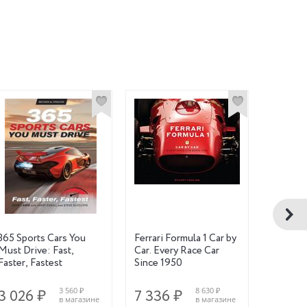
365 Sports Cars You
Ferrari Formula 1 Car by
Ultimate
Must Drive: Fast,
Car. Every Race Car
Motorcy
Faster, Fastest
Since 1950
volume
3 560 ₽
8 630 ₽
3 026 ₽
7 336 ₽
30 04
в магазине
в магазине