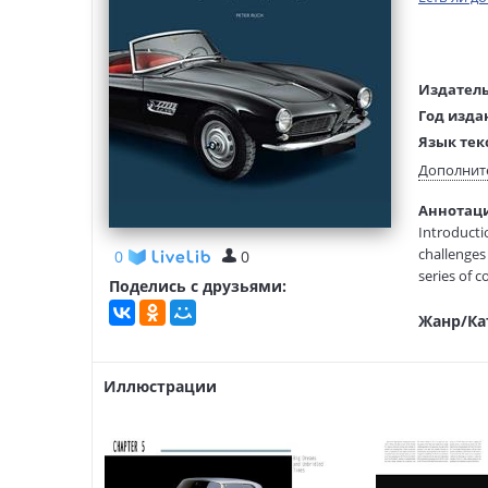
Издатель
Год изда
Язык тек
Редактор
Дополнит
составит
Аннотаци
Тип обло
Introducti
Размеры
challenges
0
0
(ДхШхВ):
series of c
Поделись с друзьями:
Explore th
Жанр/Ка
photograph
from their 
Иллюстрации