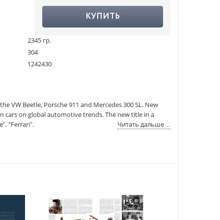
КУПИТЬ
2345 гр.
304
1242430
978-88-544-2153-0
:
28.10.2025
s the VW Beetle, Porsche 911 and Mercedes 300 SL. New
 cars on global automotive trends. The new title in a
", "Ferrari".
Читать дальше…
gineering revolutionized the world of motoring. This
design of Mercedes-Benz, BMW, Porsche and Volkswagen,