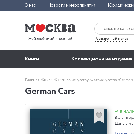
О нас
Новости и мероприятия
Юридически
Расширенный поиск
Книги
Коллекционные издания
Главная
Книги
Книги по искусству
Фотоискусство
German 
German Cars
В НАЛ
Зал литер
Цена в ма
Есть ли д