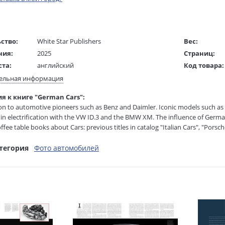
ство:
White Star Publishers
Вес:
ния:
2025
Страниц:
ста:
английский
Код товара:
/
Peter Ruch
ISBN:
ельная информация
ель:
В продаже с
я к книге "German Cars":
жки:
Твердый переплет
on to automotive pioneers such as Benz and Daimler. Iconic models such a
 в мм
310x270x30
 in electrification with the VW ID.3 and the BMW XM. The influence of German
offee table books about Cars: previous titles in catalog "Italian Cars", "Porsche
e stories lying behind iconic German cars and appreciate the way German en
тегория
Фото автомобилей
y book offers a fascinating journey through the history, innovation and 
origins to the latest electric and hybrid models.