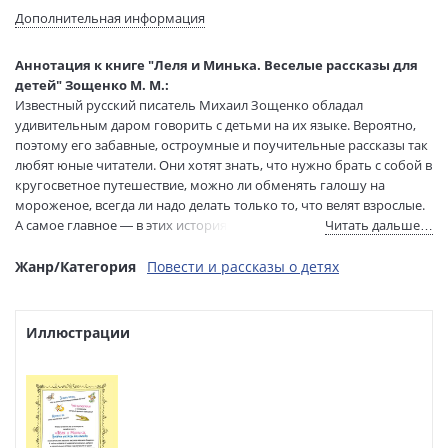
Язык текста:
русский
Дополнительная информация
Редактор/
Куликова О.
составитель:
Аннотация к книге "Леля и Минька. Веселые рассказы для
Тип обложки:
Твердый переплет
детей" Зощенко М. М.:
Иллюстраторы:
Елисеев Анатолий Михайлович
Известный русский писатель Михаил Зощенко обладал
Формат:
70х90 1/16
удивительным даром говорить с детьми на их языке. Вероятно,
поэтому его забавные, остроумные и поучительные рассказы так
Размеры в мм
215x165x14
любят юные читатели. Они хотят знать, что нужно брать с собой в
(ДхШхВ):
кругосветное путешествие, можно ли обменять галошу на
Вес:
350 гр.
мороженое, всегда ли надо делать только то, что велят взрослые.
Страниц:
136
А самое главное — в этих историях дети умеют принимать
Читать дальше…
Тираж:
5000 экз.
правильные решения даже тогда, когда старшие ошибаются.
Код товара:
1242835
Жанр/Категория
Повести и рассказы о детях
Артикул:
ITD000000001453277
Особенный интерес вызывают короткие, похожие на сказки,
рассказы об умных животных. Кошки, белки, лошади и даже
ISBN:
978-5-04-225483-3
поросёнок проявляют удивительную сообразительность и
В продаже с:
Иллюстрации
31.10.2025
заставляют читателей повнимательнее присмотреться к своим
домашним питомцам.
43 рассказа, вошедшие в эту книгу, проиллюстрированы
чудесным мастером, народным художником России Анатолием
Елисеевым. Он точно уловил и передал нам добрую, светлую,