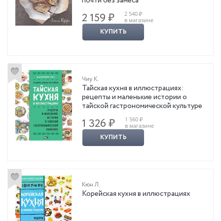
почти без замеса
2 540 ₽
2 159 ₽
в магазине
КУПИТЬ
Чиу К.
Тайская кухня в иллюстрациях:
рецепты и маленькие истории о
тайской гастрономической культуре
1 560 ₽
1 326 ₽
в магазине
КУПИТЬ
Кюн Л.
Корейская кухня в иллюстрациях