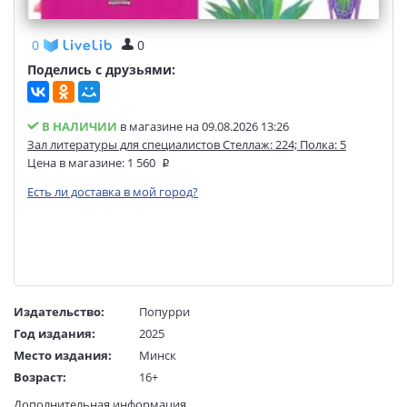
0
0
Поделись с друзьями:
В НАЛИЧИИ
в магазине на 09.08.2026 13:26
Зал литературы для специалистов Стеллаж: 224; Полка: 5
Цена в магазине:
1 560
Есть ли доставка в мой город?
Издательство:
Попурри
Год издания:
2025
Место издания:
Минск
Возраст:
16+
Язык текста:
русский
Дополнительная информация