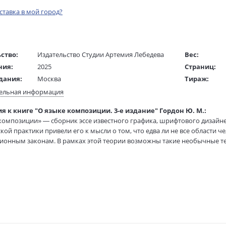
оставка в мой город?
ство:
Издательство Студии Артемия Лебедева
Вес:
ния:
2025
Страниц:
дания:
Москва
Тираж:
16+
Код товара:
ельная информация
ста:
русский
Артикул:
я к книге "О языке композиции. 3-е издание" Гордон Ю. М.:
/
Андреева К.
ISBN:
композиции» — сборник эссе известного графика, шрифтового дизайне
ель:
В продаже с
кой практики привели его к мысли о том, что едва ли не все области
жки:
Твердый переплет
онным законам. В рамках этой теории возможны такие необычные те
 в мм
298x200x18
оплаката и глубина проработанности шрифта. Однако автор пишет не у
ий. По собственным словам, он действует описаниями и метафорами. 
еласкеса, золотое сечение, текстовая выключка и фигура на афише. На
ия. Выводы непременно покажутся субъективными, а многие — неожи
когда книга существовала в виде цикла статей в авторском блоге. В на
рии первых читателей.