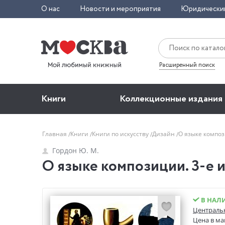
О нас
Новости и мероприятия
Юридически
Расширенный поиск
Книги
Коллекционные издания
Главная
Книги
Книги по искусству
Дизайн
О языке композ
Гордон Ю. М.
О языке композиции. 3-е и
В НАЛ
Центральн
Цена в ма