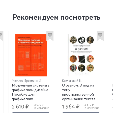
Рекомендуем посмотреть
Мюллер-Брокманн Й
Кричевский В.
Модульные системы в
О разном. Этюд на
графическом дизайне.
тему
Пособие для
пространственной
графических
организации текста.
дизайнеров,
Поэтика репродукции.
3 070 ₽
2 310 ₽
2 610 ₽
1 964 ₽
типорафов и
Идеальный дизайн
в магазине
в магазине
оформителей