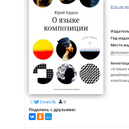
Есть ли д
Издатель
Год изда
Место из
Возраст:
Дополнит
Язык тек
Аннотаци
Редактор
«О языке 
составит
дизайнерс
Тип обло
композици
Размеры
точки кин
(ДхШхВ):
определен
картина В
0
0
композиц
спорили, 
Поделись с друзьями:
коммента