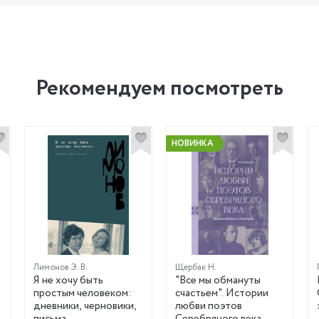
Рекомендуем посмотреть
НОВИНКА
Лимонов Э. В.
Щербак Н.
Я не хочу быть
"Все мы обмануты
простым человеком:
счастьем". Истории
дневники, черновики,
любви поэтов
письма
Серебряного века