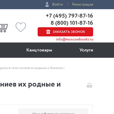
Войти
Регистрация
+7 (495) 797-87-16
8 (800) 101-87-16
ЗАКАЗАТЬ ЗВОНОК
info@moscowbooks.ru
Канцтовары
Услуги
орили в тени гениев их родные и близкие
ениев их родные и
Цена в Интернет-магазине