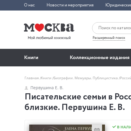
О нас
Новости и мероприятия
Юридически
Расширенный поиск
Книги
Коллекционные издания
Главная
Книги
Биографии. Мемуары. Публицистика
Росси
Первушина Е. В.
Писательские семьи в Росс
близкие. Первушина Е. В.
В НАЛ