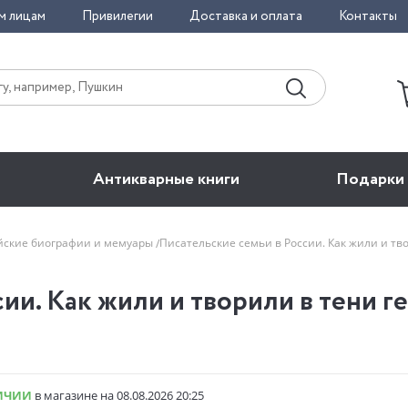
м лицам
Привилегии
Доставка и оплата
Контакты
Антикварные книги
Подарки
йские биографии и мемуары
Писательские семьи в России. Как жили и тв
ии. Как жили и творили в тени г
ИЧИИ
в магазине на 08.08.2026 20:25