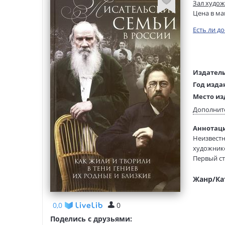
Зал худож
Цена в ма
Есть ли д
Издатель
Год изда
Место из
Возраст:
Дополнит
Язык тек
Аннотаци
Редактор
Неизвестн
составит
художнико
Тип обло
Первый ст
Формат:
Незаконно
Достоевск
Жанр/Ка
родство с
другой ст
0,0
0
дочерью и
Поделись с друзьями:
рассказал