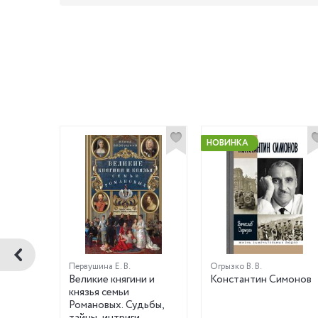
НОВИНКА
Первушина Е. В.
Огрызко В. В.
ов
Великие княгини и
Константин Симонов
князья семьи
Романовых. Судьбы,
тайны, интриги,