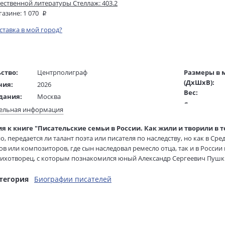
ественной литературы Стеллаж: 403.2
газине:
1 070
оставка в мой город?
ство:
Центрполиграф
Размеры в 
(ДхШхВ):
ния:
2026
Вес:
дания:
Москва
Страниц:
16+
ельная информация
Тираж:
ста:
русский
я к книге "Писательские семьи в России. Как жили и творили в т
Код товара:
/
Янцева Л. И.
о, передается ли талант поэта или писателя по наследству, но как в С
Артикул:
ель:
в или композиторов, где сын наследовал ремесло отца, так и в России 
жки:
Твердый переплет
ISBN:
ихотворец, с которым познакомился юный Александр Сергеевич Пушкин
84х108 1/32
В продаже с
рожденный сын Федора Ивановича Тютчева и его возлюбленной, Елен
ого Любовь писала повести. А в семьях Льва Толстого и Чеховых вырос
тегория
Биографии писателей
 великими помогало они знали и видели, как создаются литературные пр
ороны, они не могли не сознавать, что живут в тени гениальных родств
ли братом "того самого", неповторимого... Тем не менее их судьбы и 
и. Произведения авторов, о которых идет речь в этой книге, — это ж