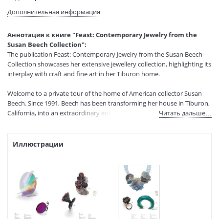
составитель:
Дополнительная информация
Тип обложки:
Твердый переплет
Размеры в мм
295x215x22
Аннотация к книге "Feast: Contemporary Jewelry from the
(ДхШхВ):
Susan Beech Collection":
Вес:
1255 гр.
The publication Feast: Contemporary Jewelry from the Susan Beech
Страниц:
224
Collection showcases her extensive jewellery collection, highlighting its
Код товара:
1250253
interplay with craft and fine art in her Tiburon home.
Артикул:
847
Welcome to a private tour of the home of American collector Susan
ISBN:
978-3-89790-733-1
Beech. Since 1991, Beech has been transforming her house in Tiburon,
В продаже с:
16.01.2026
California, into an extraordinary environment, in which the themes of
Читать дальше…
her extensive jewelry collection interact with craft and fine art, all
against a backdrop of Art Deco glamour. Beauty is entwined with
darker forces of death and decay, and glimpses of pleasure are
Иллюстрации
complicated by a nod to the surreal and uncanny. The result is a
wholly original and fascinating stage for a major collection of
contemporary jewelry thoughtfully assembled over four decades.
Lavishly illustrated and featuring four essays exploring Beech’s
activities as a collector and wearer as well as the key themes of her
pieces, the publication Feast: Contemporary Jewelry from the Susan
Beech Collection marks the donation of the collection to the Renwick