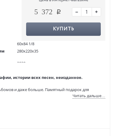
−
+
5 372
КУПИТЬ
60х84 1/8
мм
280x220x35
2030 гр.
520
графии, истории всех песен, неизданное.
3000 экз.
1250314
льбомов и даже больше. Памятный подарок для
ITD000000001438375
Читать дальше…
978-5-04-220120-2
:
19.01.2026
льманах.
отографиями коллектива.