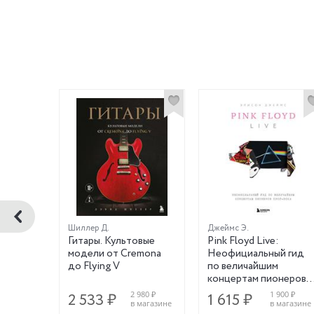
Шиллер Д.
Джеймс Э.
se
Гитары. Культовые
Pink Floyd Live:
модели от Cremona
Неофициальный гид
до Flying V
по величайшим
концертам пионеров
прог-рока
160 ₽
2 980 ₽
1 900 ₽
2 533 ₽
1 615 ₽
магазине
в магазине
в магазине