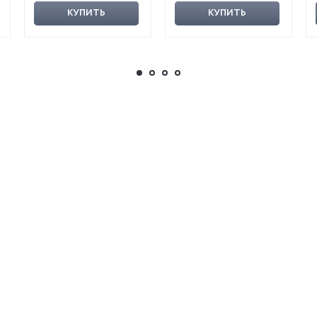
Автобиография
КУПИТЬ
КУПИТЬ
гитариста Exodus и
Slayer