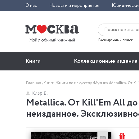
О нас
Новости и мероприятия
Юридически
Расширенный поиск
Книги
Коллекционные издания
Главная
Книги
Книги по искусству
Музыка
Metallica. От K
Клэр Б.
Metallica. От Kill'Em All 
неизданное. Эксклюзивное