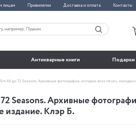
м лицам
Привилегии
Доставка и оплата
Контакты
Антикварные книги
Подарки
ill'Em All до 72 Seasons. Архивные фотографии, истории всех песен, неизд
до 72 Seasons. Архивные фотограф
 издание. Клэр Б.