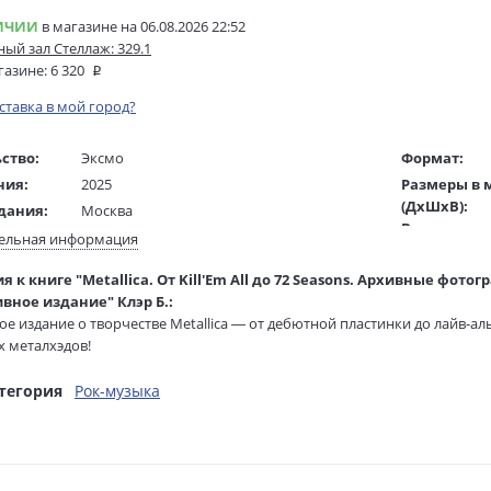
ИЧИИ
в магазине на 06.08.2026 22:52
ый зал Стеллаж: 329.1
газине:
6 320
оставка в мой город?
ство:
Эксмо
Формат:
ния:
2025
Размеры в 
(ДхШхВ):
дания:
Москва
Вес:
18+
ельная информация
Страниц:
ста:
русский
 к книге "Metallica. От Kill'Em All до 72 Seasons. Архивные фото
Тираж:
гинала:
французский
вное издание" Клэр Б.:
Код товара:
/
Ясиньски Патрик-Филипп
е издание о творчестве Metallica — от дебютной пластинки до лайв-а
Артикул:
ель:
 металхэдов!
Ткачук С.
ISBN:
жки:
Твердый переплет
В продаже с
нструкция по использованию:
тегория
Рок-музыка
те наушники.
ушайте группу с нуля, песня за песней, пока читаете их музыкальный а
е каждую страницу с ярким «рокерским» оформлением и архивными ф
те, наконец: