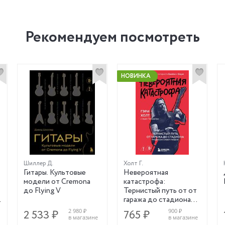
Рекомендуем посмотреть
НОВИНКА
Шиллер Д.
Холт Г.
Гитары. Культовые
Невероятная
модели от Cremona
катастрофа:
до Flying V
Тернистый путь от от
гаража до стадиона
«Мэдисон-сквер-
2 980 ₽
900 ₽
2 533 ₽
765 ₽
гарден».
в магазине
в магазине