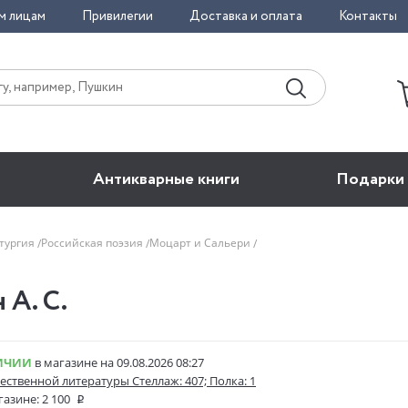
м лицам
Привилегии
Доставка и оплата
Контакты
Антикварные книги
Подарки
атургия
Российская поэзия
Моцарт и Сальери
 А. С.
ИЧИИ
в магазине на 09.08.2026 08:27
ественной литературы Стеллаж: 407; Полка: 1
газине:
2 100