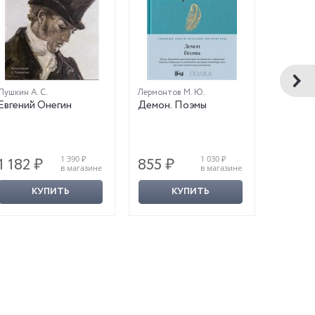
Пушкин А. С.
Лермонтов М. Ю.
Есенин С.
Евгений Онегин
Демон. Поэмы
Испове
1 390 ₽
1 030 ₽
1 182 ₽
855 ₽
791 ₽
в магазине
в магазине
КУПИТЬ
КУПИТЬ