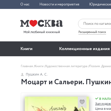
О нас
Новости и мероприятия
Юридически
Расширенный поиск
Книги
Коллекционные издания
Главная
Книги
Художественная литература
Поэзия. Драм
Пушкин А. С.
Моцарт и Сальери. Пушкин
В НАЛ
Зал худож
Цена в ма