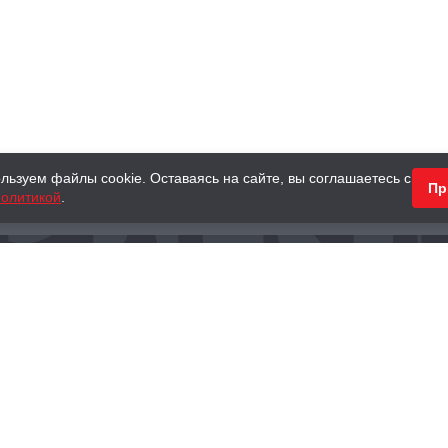
льзуем файлы cookie. Оставаясь на сайте, вы соглашаетесь с
Пр
олитикой
.
КНИГИ
АНТИКВАРНЫЕ КНИГИ
ПОДАРКИ
Наш интернет-магазин
Тел.:
+ 7 (495) 797-87-16
,
8 (800) 101-87-16
WhatsApp:
+7 (985) 730-12-15
Книжный магазин «Москва»
П
125375, г. Москва, ул. Тверская, д. 8, к. 1
и
ых
Тел.:
+7 (495) 797-87-17
Ежедневно с 10:00 до 22:00
info@moscowbooks.ru