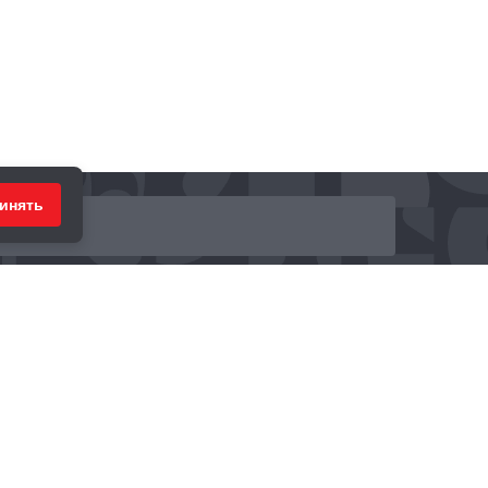
инять
ринимаем к оплате: