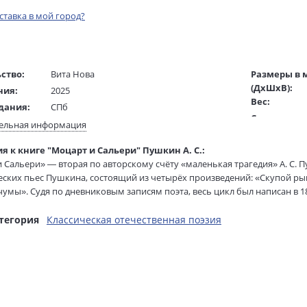
оставка в мой город?
ство:
Вита Нова
Размеры в 
(ДхШхВ):
ния:
2025
Вес:
дания:
СПб
Страниц:
ста:
русский
ельная информация
Тираж:
/
Дмитренко Алексей
я к книге "Моцарт и Сальери" Пушкин А. С.:
Код товара:
ель:
 Сальери» — вторая по авторскому счёту «маленькая трагедия» А. С.
жки:
Твердый переплет
ISBN:
ских пьес Пушкина, состоящий из четырёх произведений: «Скупой ры
аторы:
Траугот Г. А. В.
В продаже с
чумы». Судя по дневниковым записям поэта, весь цикл был написан в 1
64х90 1/16
я на одном из многочисленных слухов, порождённых ранней смертью 
распространению и укоренению в массовом сознании мифа о причаст
тегория
Классическая отечественная поэзия
ого в России впоследствии стало нарицательным.
ем издании представлен цикл иллюстраций к пьесе «Моцарт и Сальери»
т в 2024-2025 годах. Публикуется статья известного литературоведа и 
и творческой проблематике знаменитой «маленькой трагедии» Пушки