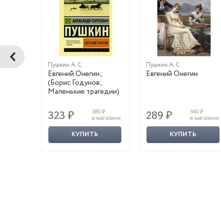
.
Пушкин А. С.
Пушкин А. С.
ашный
Евгений Онегин;
Евгений Онегин
(Борис Годунов;
Маленькие трагедии)
0 ₽
380 ₽
340 ₽
323 ₽
289 ₽
магазине
в магазине
в магазине
КУПИТЬ
КУПИТЬ