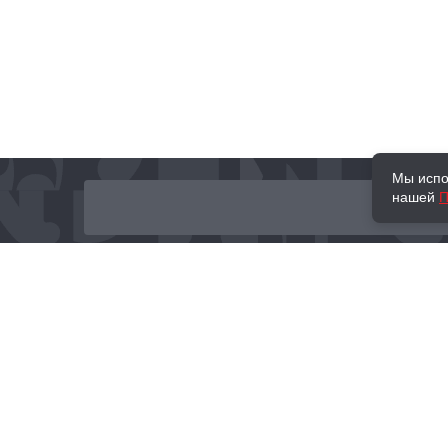
Мы испо
нашей
П
О нас
Наши проекты
Новости и мероприятия
Привилегии
Доставка и оплата
Контакты
Политика обработк
Отзывы
персональных данн