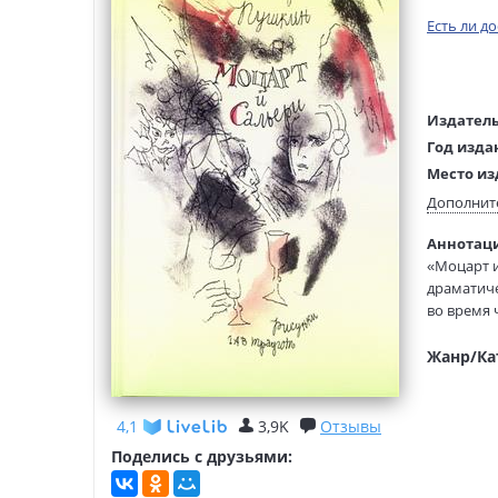
Есть ли д
Издатель
Год изда
Место из
Язык тек
Дополнит
Редактор
Аннотаци
составит
«Моцарт и
Тип обло
драматиче
Иллюстр
во время 
Формат:
Основанна
широкому 
Жанр/Ка
имя котор
В настоящ
В. Трауго
4,1
3,9K
Отзывы
создания 
Поделись с друзьями: