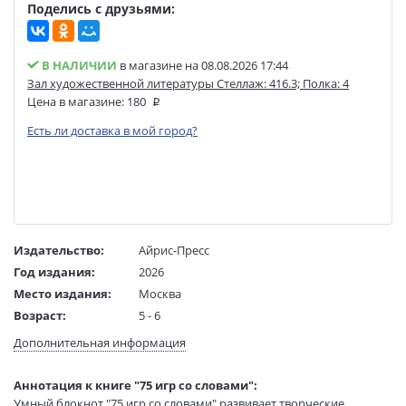
Поделись с друзьями:
В НАЛИЧИИ
в магазине на 08.08.2026 17:44
Зал художественной литературы Стеллаж: 416.3; Полка: 4
Цена в магазине:
180
Есть ли доставка в мой город?
Издательство:
Айрис-Пресс
Год издания:
2026
Место издания:
Москва
Возраст:
5 - 6
Язык текста:
русский
Дополнительная информация
Тип обложки:
Мягкая обложка на спирали
Формат:
70х90 1/32
Аннотация к книге "75 игр со словами":
Размеры в мм
145x105x5
Умный блокнот "75 игр со словами" развивает творческие