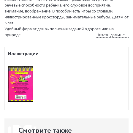
(ДхШхВ):
речевые способности ребёнка, его слуховое восприятие,
Вес:
70 гр.
внимание, воображение. В пособии есть игры со словами,
иллюстрированные кроссворды, занимательные ребусы. Детям от
Страниц:
80
5 лет.
Тираж:
12000 экз.
Удобный формат для выполнения заданий в дороге или на
Код товара:
1251990
природе.
Читать дальше…
Артикул:
25819
ISBN:
978-5-8112-6486-5
В продаже с:
Иллюстрации
30.01.2026
Смотрите также