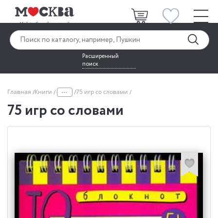
Расширенный
поиск
...
Главная
Книги
75 игр со словами
75 игр со словами