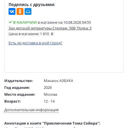
Поделись с друзьями:
В НАЛИЧИИ
в магазине на 10.08.2026 04:55
Зал детской литературы Стеллаж: 508; Полка: 3
Цена в магазине:
1 810
Есть ли доставка в мой город?
Издательство:
Махаон
;
АЗБУКА
Год издания:
2026
Место издания:
Москва
Возраст:
12 - 14
Язык текста:
русский
Дополнительная информация
Язык оригинала:
японский
Редактор/
Ямщикова Алёна
Аннотация к книге "Приключения Тома Сойера":
составитель: