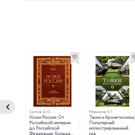
Силлов Д. О.
Мерников А. Г.
лава.
Ножи России. От
Танки и бронетехника.
Российской империи
Популярный
ей
до Российской
иллюстрированный
Федерации. Большая
гид