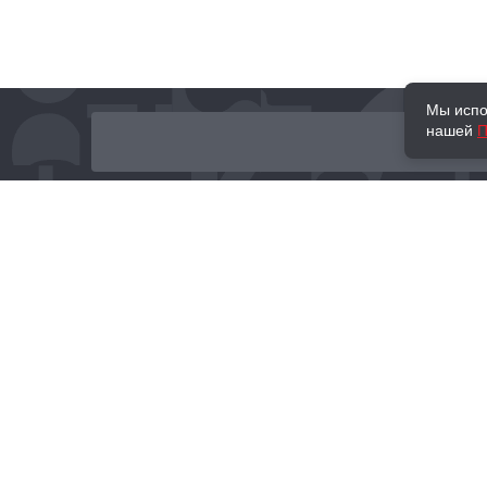
Мы испо
нашей
П
О нас
Наши проекты
Новости и мероприятия
Привилегии
Доставка и оплата
Контакты
Политика обработк
Отзывы
персональных данн
© 2002–2026 «Торговый Дом Книги «МОСКВА»
info@moscowbooks.ru