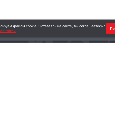
льзуем файлы cookie. Оставаясь на сайте, вы соглашаетесь с
Пр
олитикой
.
КНИГИ
АНТИКВАРНЫЕ КНИГИ
ПОДАРКИ
Наш интернет-магазин
Тел.:
+ 7 (495) 797-87-16
,
8 (800) 101-87-16
WhatsApp:
+7 (985) 730-12-15
Книжный магазин «Москва»
П
125375, г. Москва, ул. Тверская, д. 8, к. 1
и
ых
Тел.:
+7 (495) 797-87-17
Ежедневно с 10:00 до 22:00
info@moscowbooks.ru