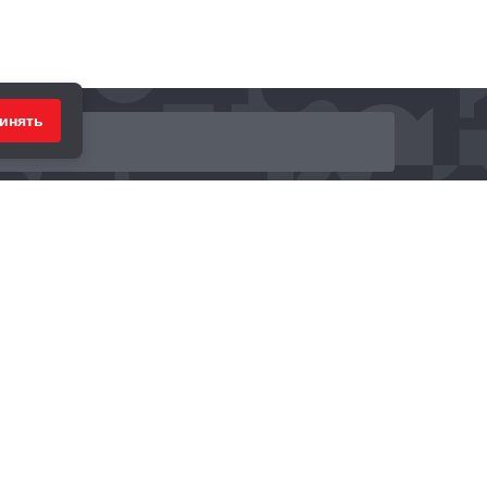
инять
ринимаем к оплате: