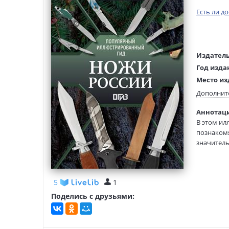
Есть ли д
Издатель
Год изда
Место из
Возраст:
Дополнит
Язык тек
Аннотаци
Редактор
В этом ил
составит
познакомя
Тип обло
значитель
Формат:
производи
фотографи
России.
5
1
Поделись с друзьями: