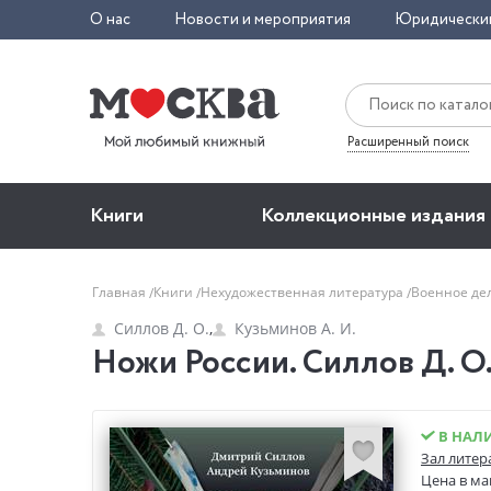
О нас
Новости и мероприятия
Юридически
Расширенный поиск
Книги
Коллекционные издания
Главная
Книги
Нехудожественная литература
Военное де
Силлов Д. О.
,
Кузьминов А. И.
Ножи России. Силлов Д. О.
В НАЛ
Зал литер
Цена в ма