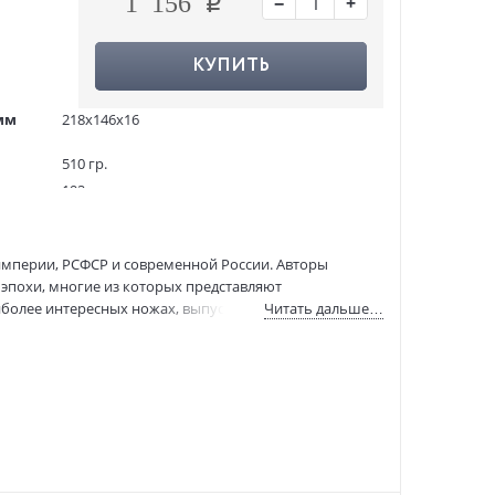
−
+
1 156
КУПИТЬ
мм
218x146x16
510 гр.
192
2000 экз.
1254755
империи, РСФСР и современной России. Авторы
ASE000000000887710
эпохи, многие из которых представляют
978-5-17-172155-8
аиболее интересных ножах, выпускаемых ведущими
Читать дальше…
:
11.03.2026
сопровождается красивейшими профессиональными
ов, ни людей, впервые прикоснувшихся к теме ножей