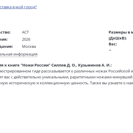
оставка в мой город?
ство:
АСТ
Размеры в 
(ДхШхВ):
ния:
2026
Вес:
дания:
Москва
Страниц:
16+
ельная информация
Тираж:
ста:
русский
я к книге "Ножи России" Силлов Д. О., Кузьминов А. И.:
Код товара:
/
Гусовская Виктория
люстрированном гиде рассказывается о различных ножах Российской 
Артикул:
ель:
т вас с действительно уникальными, раритетными ножами минувшей 
жки:
Твердый переплет
ISBN:
ную историческую и коллекционную ценность. Также вы узнаете о н
70х90 1/16
В продаже с
телями России в настоящее время. Увлекательный авторский текст 
ями, которые не оставят равнодушными ни искушенных коллекционер