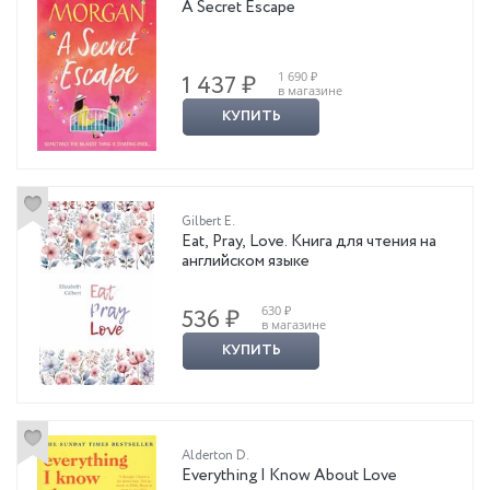
A Secret Escape
1 690 ₽
1 437 ₽
в магазине
КУПИТЬ
Gilbert E.
Eat, Pray, Love. Книга для чтения на
английском языке
630 ₽
536 ₽
в магазине
КУПИТЬ
Alderton D.
Everything I Know About Love