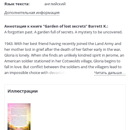
Язык текста:
английский
Тип обложки:
Мягкая обложка
Дополнительная информация
Размеры в мм
200x130x18
(ДхШхВ):
Аннотация к книге "Garden of lost secrets" Barrett K.:
Вес:
245 гр.
A forgotten past. A garden full of secrets. A mystery to be uncovered.
Страниц:
290
Код товара:
1254822
1943. With her best friend having recently joined the Land Army and
her mother lost in grief after the death of her father early in the war,
Артикул:
16182355
Gloria is lonely. When she finds an unlikely kindred spirit in Jerome, an
ISBN:
978-0-00-860317-5
American soldier stationed in her Cotswolds village, Gloria begins to
В продаже с:
12.03.2026
fall in love. But conflict between the soldiers and the villagers lead to
an impossible choice with devastating consequences.
Читать дальше…
Present day. After their dreams of starting a family are crushed,
Philippa and her husband Marco need a fresh start. Focusing on
Иллюстрации
repairing the crumbling walls and leaking roof of the Cotswolds house
they impulsively bought seems easier work than repairing their
relationship. When Philippa finds a memorial hidden deep in the
garden, the discovery only pushes them further apart. But as Philippa
determines to uncover the truth behind the memorial, could the
secrets it reveals be the key to finally putting their heartbreak to rest?