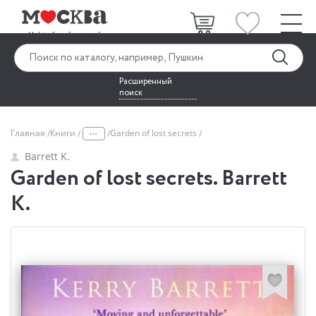
Расширенный
поиск
...
Главная
Книги
Garden of lost secrets
Barrett K.
Garden of lost secrets. Barrett
K.