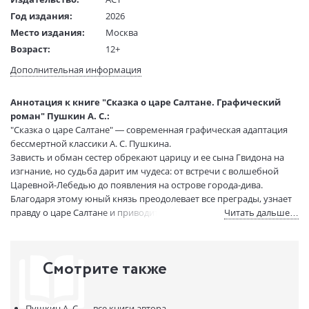
Год издания:
2026
Место издания:
Москва
Возраст:
12+
Язык текста:
русский
Дополнительная информация
Редактор/
Ананьева Александра
составитель:
Аннотация к книге "Сказка о царе Салтане. Графический
Тип обложки:
Твердый переплет
роман" Пушкин А. С.:
Формат:
60х90 1/16
"Сказка о царе Салтане" — современная графическая адаптация
Размеры в мм
215x142x15
бессмертной классики А. С. Пушкина.
(ДхШхВ):
Зависть и обман сестер обрекают царицу и ее сына Гвидона на
Вес:
410 гр.
изгнание, но судьба дарит им чудеса: от встречи с волшебной
Царевной-Лебедью до появления на острове города-дива.
Страниц:
144
Благодаря этому юный князь преодолевает все преграды, узнает
Тираж:
2500 экз.
правду о царе Салтане и приводит его к порогу своего
Читать дальше…
Код товара:
1256709
волшебного царства.
Артикул:
ASE000000000892613
Живые и яркие иллюстрации придают сказочному сюжету новое
ISBN:
978-5-17-178621-2
дыхание, позволяя по-другому пережить историю о любви,
Смотрите также
верности и торжестве справедливости.
В продаже с:
01.04.2026
Пушкин А. С. —
все книги автора