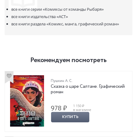
все книги серии
«Комиксы от команды Рыбаря»
все книги издательства
«АСТ»
все книги раздела
«Комикс, манга, графический роман»
Рекомендуем посмотреть
Пушкин А. С.
Сказка о царе Салтане. Графический
роман
1 150 ₽
978 ₽
в магазине
КУПИТЬ