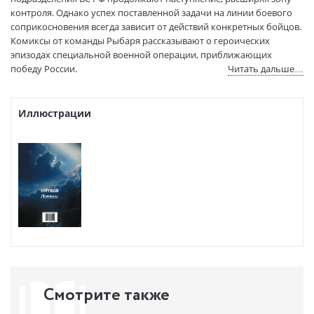
Размеры в мм
290x205x10
контроля. Однако успех поставленной задачи на линии боевого
(ДхШхВ):
соприкосновения всегда зависит от действий конкретных бойцов.
Вес:
530 гр.
Комиксы от команды Рыбаря рассказывают о героических
эпизодах специальной военной операции, приближающих
Страниц:
86
победу России.
Читать дальше…
Код товара:
1257187
Артикул:
ASE000000000888079
ISBN:
978-5-17-182942-1
Иллюстрации
В продаже с:
06.04.2026
Смотрите также