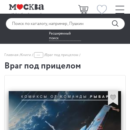
Расширенный
поиск
...
Главная
Книги
Враг под прицелом
Враг под прицелом