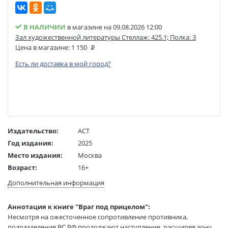
В НАЛИЧИИ
в магазине на 09.08.2026 12:00
Зал художественной литературы Стеллаж: 425.1; Полка: 3
Цена в магазине:
1 150
Есть ли доставка в мой город?
Издательство:
АСТ
Год издания:
2025
Место издания:
Москва
Возраст:
16+
Язык текста:
русский
Дополнительная информация
Редактор/
Дворникова Д.
составитель:
Аннотация к книге "Враг под прицелом":
Тип обложки:
Твердый переплет
Несмотря на ожесточенное сопротивление противника,
Формат:
60х84 1/8
подразделения ВС РФ продолжают наступление, расширяя зону