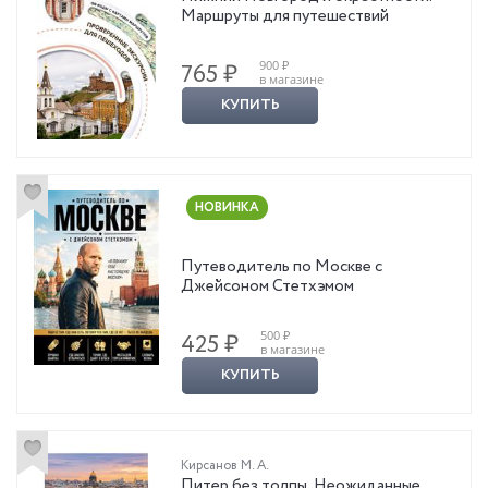
Маршруты для путешествий
900 ₽
765 ₽
в магазине
КУПИТЬ
НОВИНКА
Путеводитель по Москве с
Джейсоном Стетхэмом
500 ₽
425 ₽
в магазине
КУПИТЬ
Кирсанов М. А.
Питер без толпы. Неожиданные