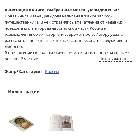
Тип обложки:
Мягкая обложка
Формат:
60х84 1/16
Аннотация к книге "Выбранные места" Давыдов И. Ф.:
Размеры в мм
200x145x18
Новая книга Ивана Давыдова написана в жанре записок
(ДхШхВ):
путешественника. В ней отразились впечатления от недавних
Вес:
365 гр.
поездок в малые города европейской части России и
размышления об их истории и современности. Автору удается
Страниц:
304
рассказать о посещенных местах заинтересованно, вдумчиво и
Тираж:
1500 экз.
любовно.
Код товара:
1257417
В приложение включены стихи, прямо или косвенно связанные с
Артикул:
bsg00899
основной частью.
Читать дальше…
ISBN:
978-5-907879-48-5
Жанр/Категория
Россия
В продаже с:
08.04.2026
Иллюстрации