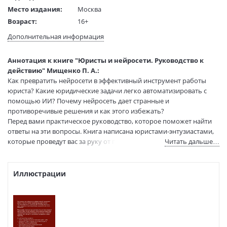
Место издания:
Москва
Возраст:
16+
Язык текста:
русский
Дополнительная информация
Редактор/
Немурова А.
составитель:
Аннотация к книге "Юристы и нейросети. Руководство к
Тип обложки:
Твердый переплет
действию" Мищенко П. А.:
Формат:
60х84 1/84
Как превратить нейросети в эффективный инструмент работы
Размеры в мм
205x145x17
юриста? Какие юридические задачи легко автоматизировать с
(ДхШхВ):
помощью ИИ? Почему нейросеть дает странные и
Вес:
345 гр.
противоречивые решения и как этого избежать?
Перед вами практическое руководство, которое поможет найти
Страниц:
224
ответы на эти вопросы. Книга написана юристами-энтузиастами,
Тираж:
5000 экз.
которые проведут вас за руку от первого знакомства с ИИ до его
Читать дальше…
Код товара:
1257575
системного внедрения в вашу практику.
Артикул:
ASE000000000897971
ISBN:
978-5-17-185194-1
С этой книгой вы сможете:
Иллюстрации
— понять фундаментальные принципы работы ИИ;
В продаже с:
09.04.2026
— научиться ставить задачи так, чтобы получать быстрые и
точные результаты;
— делегировать рутину, освободив время для стратегических
задач;