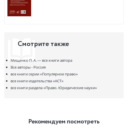
— разобраться в сложностях регулирования, которые вызывают
нейросети;
— узнать, как технологии меняют профессию и какие навыки
станут ключевыми для юриста новой эпохи.
Превратите нейросети в свое конкурентное преимущество, пока
другие ищут в них угрозу.
Смотрите также
Мищенко П. А. —
все книги автора
Все авторы - Россия
все книги серии
«Популярное право»
все книги издательства
«АСТ»
все книги раздела
«Право. Юридические науки»
Рекомендуем посмотреть