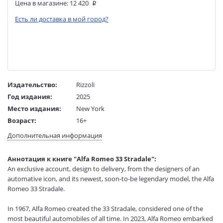
Цена в магазине:
12 420
Есть ли доставка в мой город?
Издательство:
Rizzoli
Год издания:
2025
Место издания:
New York
Возраст:
16+
Язык текста:
английский
Дополнительная информация
Редактор/
Santo Ficili
составитель:
Аннотация к книге "Alfa Romeo 33 Stradale":
Тип обложки:
Твердый переплет
An exclusive account, design to delivery, from the designers of an
Размеры в мм
330x295x30
automative icon, and its newest, soon-to-be legendary model, the Alfa
(ДхШхВ):
Romeo 33 Stradale.
Вес:
2180 гр.
Страниц:
240
In 1967, Alfa Romeo created the 33 Stradale, considered one of the
most beautiful automobiles of all time. In 2023, Alfa Romeo embarked
Код товара:
1257942