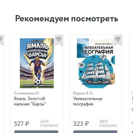
Рекомендуем посмотреть
Соломонова М.
Маркин В. А.
Ямаль. Золотой
Увлекательная
.
мальчик "Барсы"
география
620 ₽
380 ₽
527 ₽
323 ₽
в магазине
в магазине