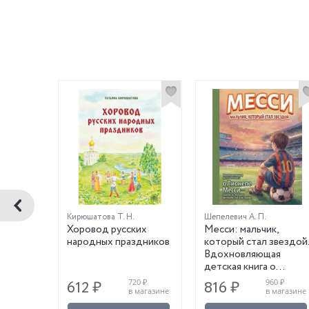
Кирюшатова Т. Н.
Шепелевич А. П.
Хоровод русских
Месси: мальчик,
народных праздников
который стал звездой
Вдохновляющая
детская книга о
Лионеле Месси—
490 ₽
720 ₽
960 ₽
612 ₽
816 ₽
одном из лучших
магазине
в магазине
в магазине
футболистов в