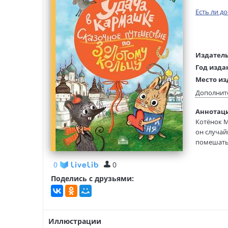
Есть ли д
Издатель
Год изда
Место из
Возраст:
Дополнит
Язык тек
Аннотаци
Редактор
Котёнок М
составит
он случай
Тип обло
помешать…
Иллюстр
прекрасны
важны доб
0
0
Поделись с друзьями:
Книга пре
Иллюстрации