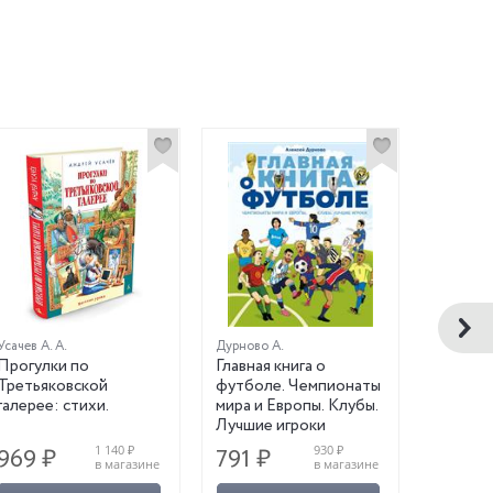
Усачев А. А.
Дурново А.
Прогулки по
Главная книга о
Космич
Третьяковской
футболе. Чемпионаты
приключ
галерее: стихи.
мира и Европы. Клубы.
задачек
Лучшие игроки
1 140 ₽
930 ₽
969 ₽
791 ₽
170 ₽
в магазине
в магазине