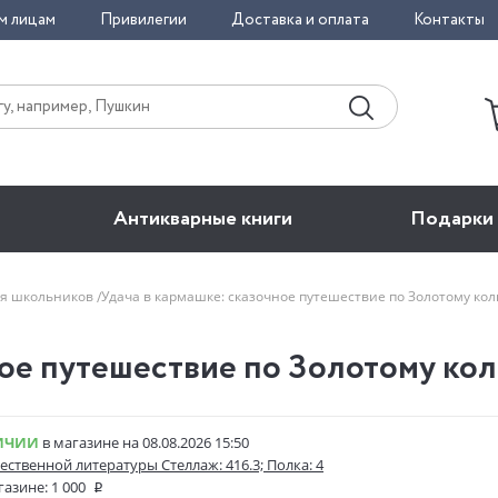
м лицам
Привилегии
Доставка и оплата
Контакты
Антикварные книги
Подарки
ля школьников
Удача в кармашке: сказочное путешествие по Золотому ко
ое путешествие по Золотому кольц
ИЧИИ
в магазине на 08.08.2026 15:50
ественной литературы Стеллаж: 416.3; Полка: 4
газине:
1 000