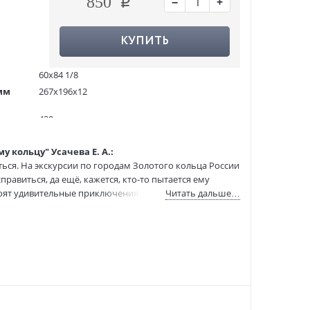
−
+
850
КУПИТЬ
60х84 1/8
мм
267x196x12
430 гр.
96
 кольцу" Усачева Е. А.:
1258005
ся. На экскурсии по городам Золотого кольца России
978-5-6055386-2-2
равиться, да ещё, кажется, кто-то пытается ему
:
14.04.2026
оят удивительные приключения: он побывает в
Читать дальше…
народные промыслы и традиции. А ещё поймёт, как