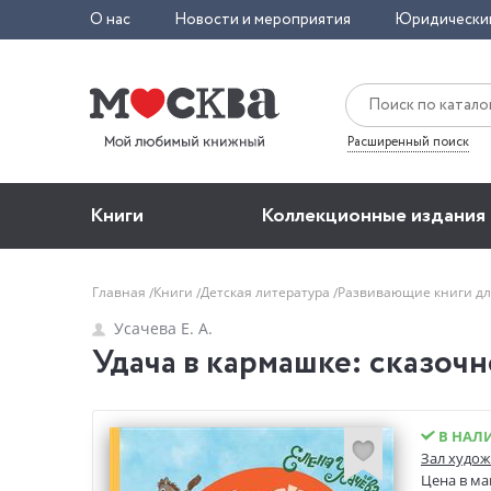
О нас
Новости и мероприятия
Юридически
Расширенный поиск
Книги
Коллекционные издания
Главная
Книги
Детская литература
Развивающие книги д
Усачева Е. А.
Удача в кармашке: сказочн
В НАЛ
Зал худож
Цена в ма