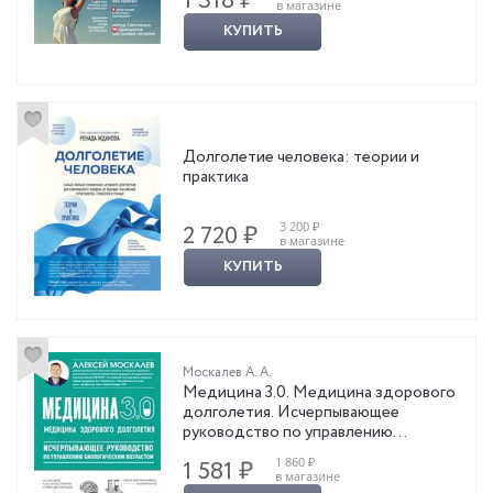
1 318 ₽
в магазине
КУПИТЬ
Долголетие человека: теории и
практика
3 200 ₽
2 720 ₽
в магазине
КУПИТЬ
Москалев А. А.
Медицина 3.0. Медицина здорового
долголетия. Исчерпывающее
руководство по управлению
биологическим возрастом
1 860 ₽
1 581 ₽
в магазине