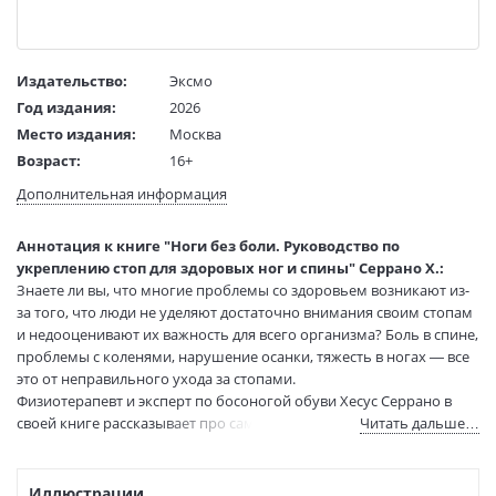
Издательство:
Эксмо
Год издания:
2026
Место издания:
Москва
Возраст:
16+
Язык текста:
русский
Дополнительная информация
Язык оригинала:
испанский
Редактор/
Шарыкина Юлия
Аннотация к книге "Ноги без боли. Руководство по
составитель:
укреплению стоп для здоровых ног и спины" Серрано Х.:
Перевод:
Ганина М. В.
Знаете ли вы, что многие проблемы со здоровьем возникают из-
Тип обложки:
Мягкая обложка
за того, что люди не уделяют достаточно внимания своим стопам
и недооценивают их важность для всего организма? Боль в спине,
Формат:
60х90 1/16
проблемы с коленями, нарушение осанки, тяжесть в ногах — все
Размеры в мм
210x140x17
это от неправильного ухода за стопами.
(ДхШхВ):
Физиотерапевт и эксперт по босоногой обуви Хесус Серрано в
Вес:
275 гр.
своей книге рассказывает про самые распространенные
Читать дальше…
Страниц:
272
проблемы со стопами, приводит способы их решения и
Тираж:
2000 экз.
развенчивает мифы об этих важных частях тела, про которые
Код товара:
1258158
нельзя забывать.
Иллюстрации