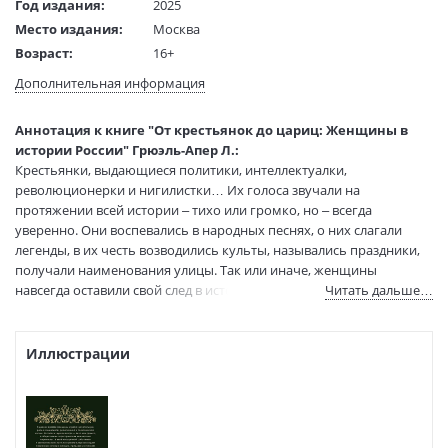
Год издания:
2025
Место издания:
Москва
Возраст:
16+
Язык текста:
русский
Дополнительная информация
Язык оригинала:
французский
Редактор/
Терехова М.; Солодовникова Е.
Аннотация к книге "От крестьянок до цариц: Женщины в
составитель:
истории России" Грюэль-Апер Л.:
Перевод:
Гусакова Е. Е.
Крестьянки, выдающиеся политики, интеллектуалки,
Тип обложки:
Твердый переплет
революционерки и нигилистки… Их голоса звучали на
протяжении всей истории – тихо или громко, но – всегда
Формат:
60х88 1/16
уверенно. Они воспевались в народных песнях, о них слагали
Размеры в мм
218x148x24
легенды, в их честь возводились культы, назывались праздники,
(ДхШхВ):
получали наименования улицы. Так или иначе, женщины
Вес:
570 гр.
навсегда оставили свой след в истории. В стремлении раскрыть
Читать дальше…
Страниц:
448
детали коллективного портрета женщин разных эпох – от
Тираж:
3000 экз.
древнерусской крестьянки до императрицы Екатерины II, от
Код товара:
1258223
первых княгинь X века до жен декабристов и нигилисток XIX
Иллюстрации
столетия – Лиз Грюэль-Апер предлагает свой уникальный взгляд
Артикул:
А0000029326
на быт русской женщины. В этой книге вы узнаете не только о
ISBN:
978-5-389-26551-6
социальном и правовом положении женщин, но также о
В продаже с:
16.04.2026
многочисленных предрассудках и сложностях, с которыми