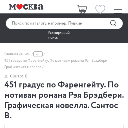
Расширенный
поиск
...
Главная
Книги
451 градус по Фаренгейту. По мотивам романа Рэя Брэдбери.
Графическая новелла
Сантос В.
451 градус по Фаренгейту. По
мотивам романа Рэя Брэдбери.
Графическая новелла. Сантос
В.