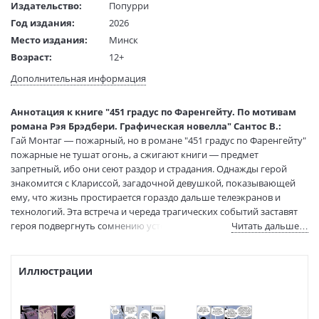
Издательство:
Попурри
Год издания:
2026
Место издания:
Минск
Возраст:
12+
Язык текста:
русский
Дополнительная информация
Язык оригинала:
испанский
Перевод:
Бирюкова Екатерина
Аннотация к книге "451 градус по Фаренгейту. По мотивам
Тип обложки:
Интегральный
романа Рэя Брэдбери. Графическая новелла" Сантос В.:
Гай Монтаг — пожарный, но в романе "451 градус по Фаренгейту"
Формат:
84х108 1/16
пожарные не тушат огонь, а сжигают книги — предмет
Размеры в мм
255x185x10
запретный, ибо они сеют раздор и страдания. Однажды герой
(ДхШхВ):
знакомится с Клариссой, загадочной девушкой, показывающей
Вес:
520 гр.
ему, что жизнь простирается гораздо дальше телеэкранов и
Страниц:
160
технологий. Эта встреча и череда трагических событий заставят
Тираж:
2500 экз.
героя подвергнуть сомнению устои вялого, бездеятельного
Читать дальше…
Код товара:
1258435
общества, в котором он живет.
Почему книги так опасны? И почему есть люди, готовые отдать за
Артикул:
978-985-15-6212-7
них жизнь?
Иллюстрации
ISBN:
978-985-15-6212-7
В продаже с:
19.04.2026