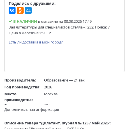
Поделись с друзьями:
В НАЛИЧИИ
в магазине на 08.08.2026 17:49
Зал литературы для специалистов Стеллаж: 232; Полка: 7
Цена в магазине:
690
Есть ли доставка в мой город?
Производитель:
Образование — 21 век
Год производства:
2026
Место
Москва
производства:
Возраст:
18+
Дополнительная информация
Язык текста:
русский
Редактор/
Дымарский В.
Описание товара "Дилетант. Журнал № 125 / май 2026":
составитель:
Главная тема "Дилетанта" в мае — ОХРАНКА