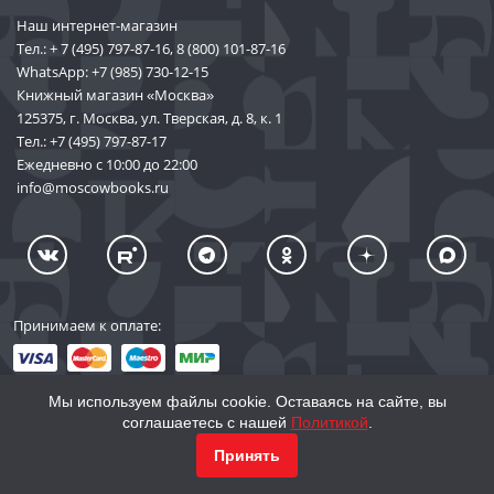
Кроме того, журнал содержит несколько постоянных рубрик:
Наш интернет-магазин
историческая фотография, историческая параллель,
Тел.:
+ 7 (495) 797-87-16
,
8 (800) 101-87-16
инфографика, представляющая разного рода вооружение от
WhatsApp:
+7 (985) 730-12-15
древних времен до ХХ века, архивные материалы, новинки на
Книжный магазин «Москва»
исторические темы из мира кино, книгоиздательства,
электронных и настольных игр.
125375, г. Москва, ул. Тверская, д. 8, к. 1
Тел.:
+7 (495) 797-87-17
Ежедневно с 10:00 до 22:00
info@moscowbooks.ru
Принимаем к оплате:
Мы используем файлы cookie. Оставаясь на сайте, вы
соглашаетесь с нашей
Политикой
.
© 2002–2026 «Торговый Дом Книги «МОСКВА»
КУПИТЬ
690
Принять
info@moscowbooks.ru